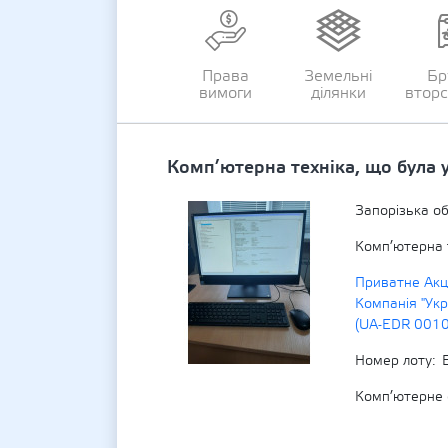
Права
Земельні
Бр
вимоги
ділянки
втор
Комп’ютерна техніка, що була 
Запорізька о
Комп’ютерна т
Приватне Акц
Компанія "Укр
(UA-EDR 001
Номер лоту
Комп’ютерне 