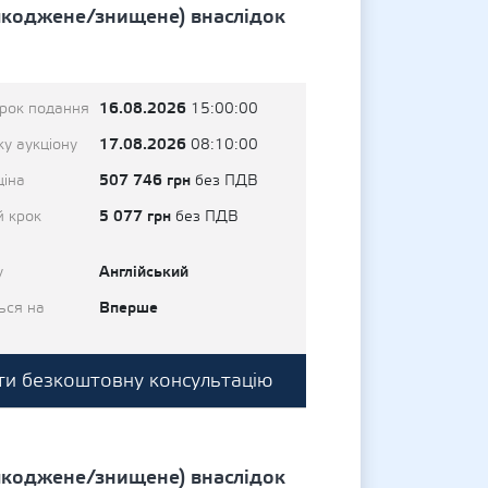
шкоджене/знищене) внаслідок
16.08.2026
трок подання
15:00:00
17.08.2026
у аукціону
08:10:00
507 746 грн
ціна
без ПДВ
5 077 грн
й крок
без ПДВ
Англійський
у
Вперше
ься на
и безкоштовну консультацію
шкоджене/знищене) внаслідок