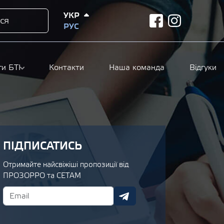
УКР
ся
facebook
instagram
РУС
ги БТІ
Контакти
Наша команда
Відгуки
ПІДПИСАТИСЬ
Отримайте найсвіжіші пропозиції від
ПРОЗОРРО та СЕТАМ