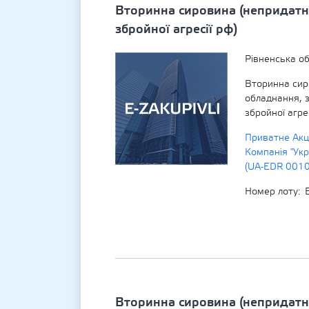
Вторинна сировина (непридатн
збройної агресії рф)
Рівненська об
Вторинна сир
обладнання, 
збройної агрес
Приватне Акц
Компанія "Укр
(UA-EDR 001
Номер лоту
Вторинна сировина (непридатн