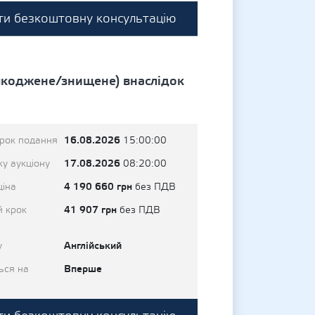
и безкоштовну консультацію
шкоджене/знищене) внаслідок
16.08.2026
трок подання
15:00:00
17.08.2026
у аукціону
08:20:00
4 190 660 грн
ціна
без ПДВ
41 907 грн
й крок
без ПДВ
Англійський
у
Вперше
ься на