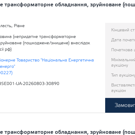
е трансформаторне обладнання, зруйноване (по
ласть, Рівне
Кінцевий с
овина (непридатне трансформаторне
Дата початк
зруйноване (пошкоджене/знищене) внаслідок
ії рф)
Початкова 
Мінімальни
іонерне Товариство "Національна Енергетична
аукціону
енерго"
00227)
Тип аукціон
BSE001-UA-20260803-30890
Виставляєт
аукціон
Замовит
е трансформаторне обладнання, зруйноване (по