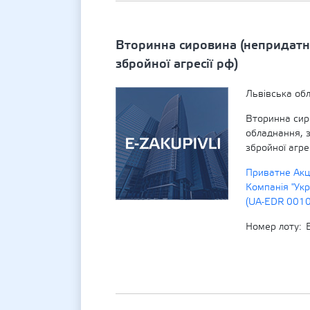
Вторинна сировина (непридатн
збройної агресії рф)
Львівська обл
Вторинна сир
обладнання, 
збройної агрес
Приватне Акц
Компанія "Укр
(UA-EDR 001
Номер лоту