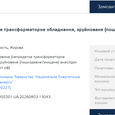
Замовит
е трансформаторне обладнання, зруйноване (по
ласть, Жирова
Кінцевий с
овина (непридатне трансформаторне
Дата початк
зруйноване (пошкоджене/знищене) внаслідок
ії рф)
Початкова 
Мінімальни
іонерне Товариство "Національна Енергетична
аукціону
енерго"
00227)
Тип аукціон
BSE001-UA-20260803-13043
Виставляєт
аукціон