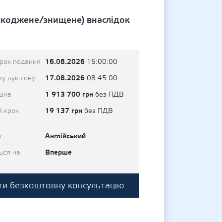
шкоджене/знищене) внаслідок
16.08.2026
трок подання
15:00:00
17.08.2026
у аукціону
08:45:00
1 913 700 грн
ціна
без ПДВ
19 137 грн
й крок
без ПДВ
Англійський
у
Вперше
ься на
и безкоштовну консультацію