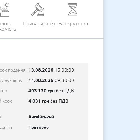
тлова
Приватизація
Банкрутство
хомість
13.08.2026
трок подання
15:00:00
14.08.2026
у аукціону
09:30:00
403 130 грн
ціна
без ПДВ
4 031 грн
й крок
без ПДВ
Англійський
у
Повторно
ься на