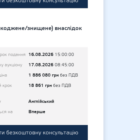
и безкоштовну консультацію
шкоджене/знищене) внаслідок
16.08.2026
трок подання
15:00:00
17.08.2026
у аукціону
08:45:00
1 886 080 грн
ціна
без ПДВ
18 861 грн
й крок
без ПДВ
Англійський
у
Вперше
ься на
и безкоштовну консультацію