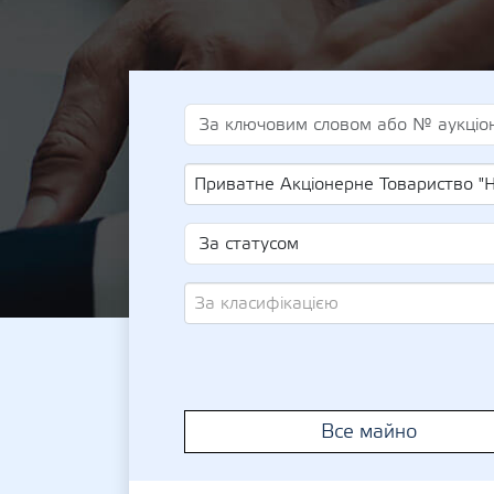
Приватне Акціонерне Товариство "Національна Енергетична Компанія "Укренерго" 
За класифікацією
Все майно