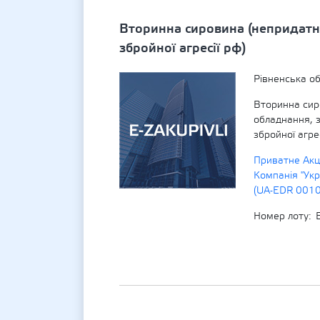
Вторинна сировина (непридатн
збройної агресії рф)
Рівненська об
Вторинна сир
обладнання, 
збройної агрес
Приватне Акц
Компанія "Укр
(UA-EDR 001
Номер лоту