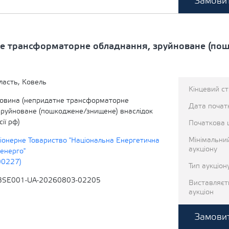
Замовит
е трансформаторне обладнання, зруйноване (по
ласть, Ковель
Кінцевий с
овина (непридатне трансформаторне
Дата початк
зруйноване (пошкоджене/знищене) внаслідок
ії рф)
Початкова 
Мінімальни
іонерне Товариство "Національна Енергетична
аукціону
енерго"
00227)
Тип аукціон
BSE001-UA-20260803-02205
Виставляєт
аукціон
Замовит