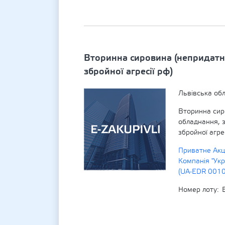
Вторинна сировина (непридатн
збройної агресії рф)
Львівська об
Вторинна сир
обладнання, 
збройної агрес
Приватне Акц
Компанія "Укр
(UA-EDR 001
Номер лоту