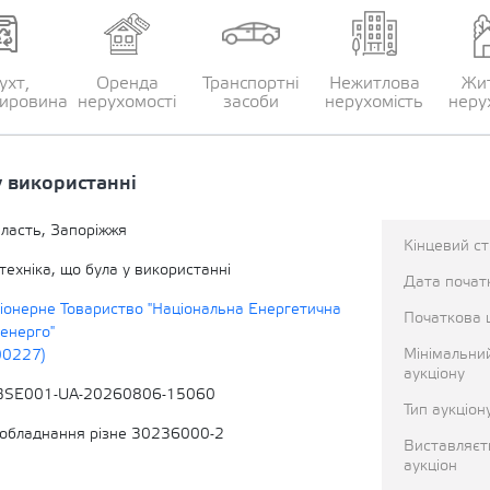
ухт,
Оренда
Транспортні
Нежитлова
Жи
сировина
нерухомості
засоби
нерухомість
неру
у використанні
бласть, Запоріжжя
Кінцевий с
ехніка, що була у використанні
Дата початк
іонерне Товариство "Національна Енергетична
Початкова 
енерго"
Мінімальни
00227)
аукціону
BSE001-UA-20260806-15060
Тип аукціон
обладнання різне 30236000-2
Виставляєт
аукціон