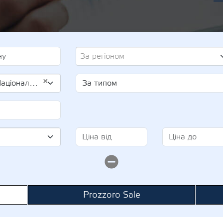
За регіоном
×
(UA-EDR 00100227)
Prozzoro Sale