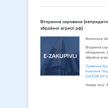
Вторинна сировина (непридатн
збройної агресії рф)
Волинська об
Вторинна сир
обладнання, 
збройної агрес
Приватне Акц
Компанія "Укр
(UA-EDR 001
Номер лоту