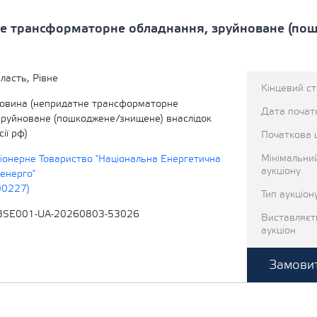
е трансформаторне обладнання, зруйноване (по
ласть, Рівне
Кінцевий с
овина (непридатне трансформаторне
Дата початк
зруйноване (пошкоджене/знищене) внаслідок
ії рф)
Початкова 
Мінімальни
іонерне Товариство "Національна Енергетична
аукціону
енерго"
00227)
Тип аукціон
BSE001-UA-20260803-53026
Виставляєт
аукціон
Замовит