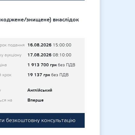
шкоджене/знищене) внаслідок
16.08.2026
трок подання
15:00:00
17.08.2026
у аукціону
08:10:00
1 913 700 грн
ціна
без ПДВ
19 137 грн
й крок
без ПДВ
Англійський
у
Вперше
ься на
и безкоштовну консультацію