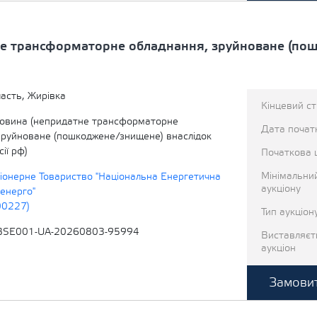
е трансформаторне обладнання, зруйноване (по
асть, Жирівка
Кінцевий с
овина (непридатне трансформаторне
Дата початк
зруйноване (пошкоджене/знищене) внаслідок
ії рф)
Початкова 
Мінімальни
іонерне Товариство "Національна Енергетична
аукціону
енерго"
00227)
Тип аукціон
BSE001-UA-20260803-95994
Виставляєт
аукціон
Замовит