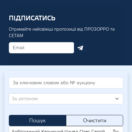
ПІДПИСАТИСЬ
Отримайте найсвіжіші пропозиції від ПРОЗОРРО та
СЕТАМ
За регіоном
Пошук
Очистити
×
Арбітражний Керуючий Чичва Олег Сергійович (UA-EDR 3162701497)