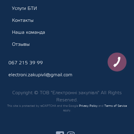
Услуги БТИ
Контакты
Наша команда
Отзывы
067 215 39 99
КНОПКА
ЗВ'ЯЗКУ
electroni.zakupivli@gmail.com
Copyright © ТОВ "Електронні закупівлі" All Rights
Reserved.
This site is protected by reCAPTCHA and the Google
Privacy Policy
and
Terms of Service
apply.