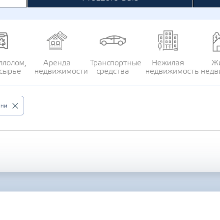
ллолом,
Аренда
Транспортные
Нежилая
Ж
сырье
недвижимости
средства
недвижимость
недв
вни