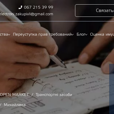
067 215 39 99
Связать
electroni.zakupivli@gmail.com
ства
Переуступка прав требований
Блог
Оценка иму
/ OPEN MARKET
Транспортні засоби
Михайлівка