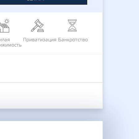
илая
Приватизация
Банкротство
ижимость