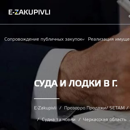
Сопровождение публичных закупок
Реализация имуще
СУДА И ЛОДКИ В Г.
E-Zakupivli
Прозорро.Продажи/ SETAM 
Судна та човни
Черкасская область