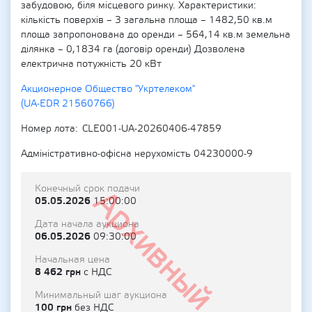
забудовою, біля місцевого ринку. Характеристики:
кількість поверхів – 3 загальна площа – 1482,50 кв.м
площа запропонована до оренди – 564,14 кв.м земельна
ділянка – 0,1834 га (договір оренди) Дозволена
електрична потужність 20 кВт
Акционерное Общество "Укртелеком"
(UA-EDR 21560766)
Номер лота
CLE001-UA-20260406-47859
Адміністративно-офісна нерухомість 04230000-9
Конечный срок подачи
Архивный
05.05.2026
15:00:00
Дата начала аукциона
06.05.2026
09:30:00
Начальная цена
8 462 грн
с НДС
Минимальный шаг аукциона
100 грн
без НДС