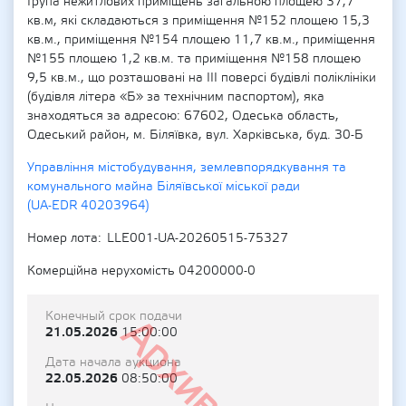
Група нежитлових приміщень загальною площею 37,7
кв.м, які складаються з приміщення №152 площею 15,3
кв.м., приміщення №154 площею 11,7 кв.м., приміщення
№155 площею 1,2 кв.м. та приміщення №158 площею
9,5 кв.м., що розташовані на ІІІ поверсі будівлі поліклініки
(будівля літера «Б» за технічним паспортом), яка
знаходяться за адресою: 67602, Одеська область,
Одеський район, м. Біляївка, вул. Харківська, буд. 30-Б
Управління містобудування, землевпорядкування та
комунального майна Біляївської міської ради
(UA-EDR 40203964)
Номер лота
LLE001-UA-20260515-75327
Комерційна нерухомість 04200000-0
Конечный срок подачи
Архивный
21.05.2026
15:00:00
Дата начала аукциона
22.05.2026
08:50:00