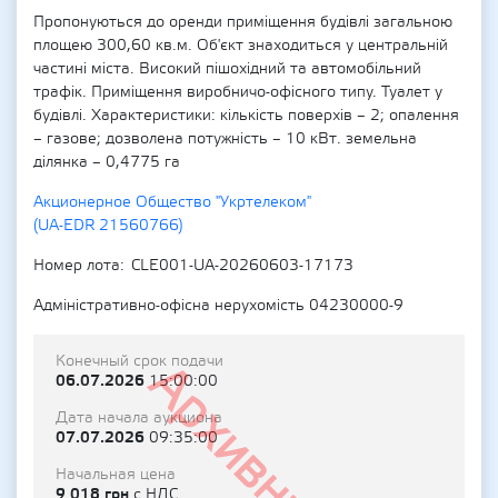
Пропонуються до оренди приміщення будівлі загальною
площею 300,60 кв.м. Об'єкт знаходиться у центральній
частині міста. Високий пішохідний та автомобільний
трафік. Приміщення виробничо-офісного типу. Туалет у
будівлі. Характеристики: кількість поверхів – 2; опалення
– газове; дозволена потужність – 10 кВт. земельна
ділянка – 0,4775 га
Акционерное Общество "Укртелеком"
(UA-EDR 21560766)
Номер лота
CLE001-UA-20260603-17173
Адміністративно-офісна нерухомість 04230000-9
Конечный срок подачи
Архивный
06.07.2026
15:00:00
Дата начала аукциона
07.07.2026
09:35:00
Начальная цена
9 018 грн
с НДС