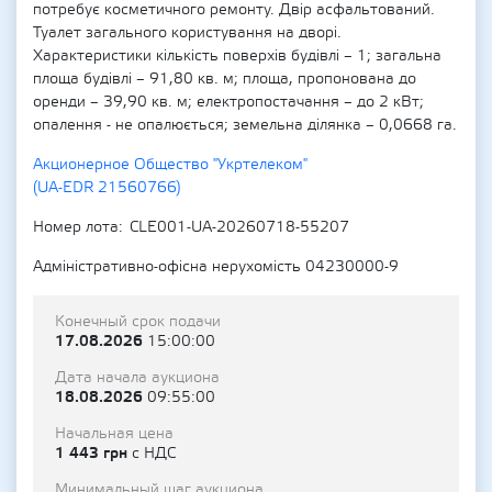
потребує косметичного ремонту. Двір асфальтований.
Туалет загального користування на дворі.
Характеристики кількість поверхів будівлі – 1; загальна
площа будівлі – 91,80 кв. м; площа, пропонована до
оренди – 39,90 кв. м; електропостачання – до 2 кВт;
опалення - не опалюється; земельна ділянка – 0,0668 га.
Акционерное Общество "Укртелеком"
(UA-EDR 21560766)
Номер лота
CLE001-UA-20260718-55207
Адміністративно-офісна нерухомість 04230000-9
Конечный срок подачи
17.08.2026
15:00:00
Дата начала аукциона
18.08.2026
09:55:00
Начальная цена
1 443 грн
с НДС
Минимальный шаг аукциона