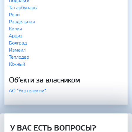
Подольск
Татарбунары
Рени
Раздельная
Килия
Арциз
Болград
Измаил
Теплодар
Южный
Об’єкти за власником
АО "Укртелеком"
У ВАС ЕСТЬ ВОПРОСЫ?