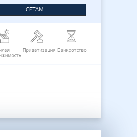
СЕТАМ
илая
Приватизация
Банкротство
ижимость