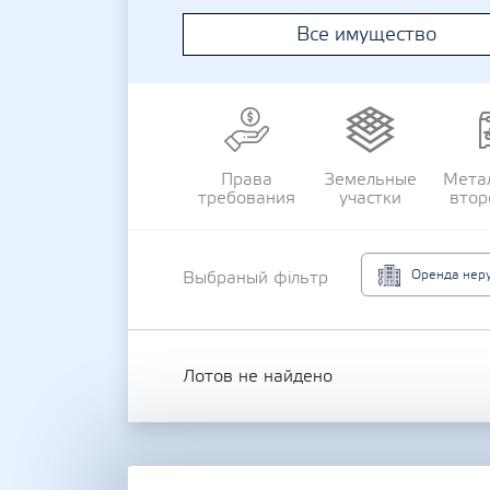
Все имущество
Права
Земельные
Мета
требования
участки
втор
Оренда неру
Выбраный фільтр
Лотов не найдено