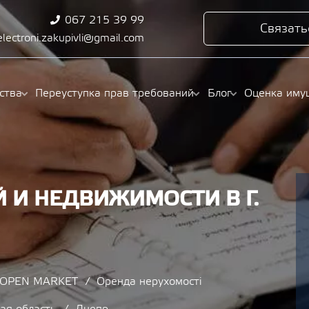
067 215 39 99
Связать
electroni.zakupivli@gmail.com
ства
Переуступка прав требований
Блог
Оценка иму
 И НЕДВИЖИМОСТИ В Г.
/ OPEN MARKET
Оренда нерухомості