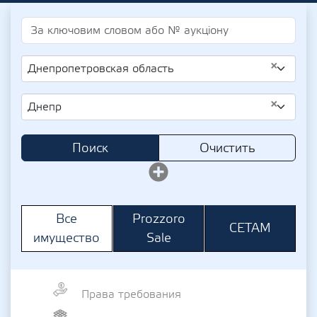
×
Днепропетровская область
×
Днепр
Поиск
Очистить
Prozzoro
Все
СЕТАМ
Sale
имущество
Права требования