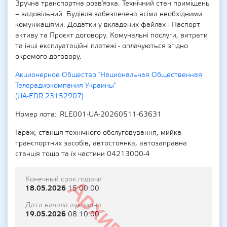
Зручна транспортна розв'язка. Технічний стан приміщень
– задовільний. Будівля забезпечена всіма необхідними
комунікаціями. Додатки у вкладених файлах - Паспорт
активу та Проєкт договору. Комунальні послуги, витрати
та інші експлуатаційні платежі - оплачуються згідно
окремого договору.
Акционерное Общество "Национальная Общественная
Телерадиокомпания Украины"
(UA-EDR 23152907)
Номер лота
RLE001-UA-20260511-63631
Гараж, станція технічного обслуговування, мийка
транспортних засобів, автостоянка, автозаправна
станція тощо та їх частини 04213000-4
Конечный срок подачи
Архивный
18.05.2026
15:00:00
Дата начала аукциона
19.05.2026
08:10:00