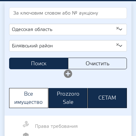
×
Одесская область
×
Біляївський район
Поиск
Очистить
Prozzoro
Все
СЕТАМ
Sale
имущество
Права требования