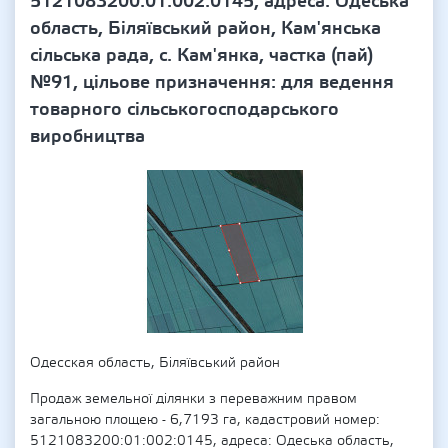
5121083200:01:002:0145, адреса: Одеська
область, Біляївський район, Кам'янська
сільська рада, с. Кам'янка, частка (пай)
№91, цільове призначення: для ведення
товарного сільськогосподарського
виробництва
Одесская область, Біляївський район
Продаж земельної ділянки з переважним правом
загальною площею - 6,7193 га, кадастровий номер:
5121083200:01:002:0145, адреса: Одеська область,