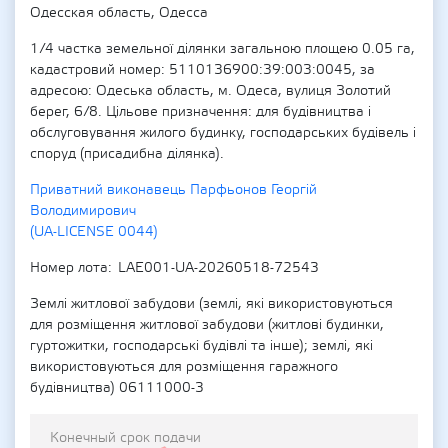
Одесская область, Одесса
1/4 частка земельної ділянки загальною площею 0.05 га,
кадастровий номер: 5110136900:39:003:0045, за
адресою: Одеська область, м. Одеса, вулиця Золотий
берег, 6/8. Цільове призначення: для будівництва і
обслуговування жилого будинку, господарських будівель і
споруд (присадибна ділянка).
Приватний виконавець Парфьонов Георгій
Володимирович
(UA-LICENSE 0044)
Номер лота
LAE001-UA-20260518-72543
Землі житлової забудови (землі, які використовуються
для розміщення житлової забудови (житлові будинки,
гуртожитки, господарські будівлі та інше); землі, які
використовуються для розміщення гаражного
будівництва) 06111000-3
Конечный срок подачи