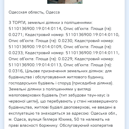
Одесская область, Одесса
3 ТОРГИ, земельні ділянки з поліпшеннями:
5110136900:19:014:0114, Опис об’єкта: Площа (га):
0.0271; Кадастровий номер: 5110136900:19:014:0110,
Опис об’єкта: Площа (га): 0.0230; Кадастровий номер:
5110136900:19:014:0109, Опис об’єкта: Площа (га):
0.0233; Кадастровий номер: 5110136900:19:014:0111,
Опис об’єкта: Площа (га): 0.0229; Кадастровий номер:
5110136900:19:014:0113, Опис об’єкта: Площа (га):
0.0316, Цільове призначення земельних ділянок: для
будівництва і обслуговування житлового будинку,
господарських будівель і споруд (присадибна ділянка).
Земельні ділянки з поліпшеннями у вигляді
малоповерхових будівель (тип забудови таун-хаус із
червоної цегли), що перебувають у стані незавершеного
будівництва, житлові будівлі двоповерхові, не введені в
експлуатацію та знаходяться за адресою: Одеська обл.,
м. Одеса, вулиця Геллера Юхима, 50 та належать на
праві власності боржнику: Обслуговуючий кооператив