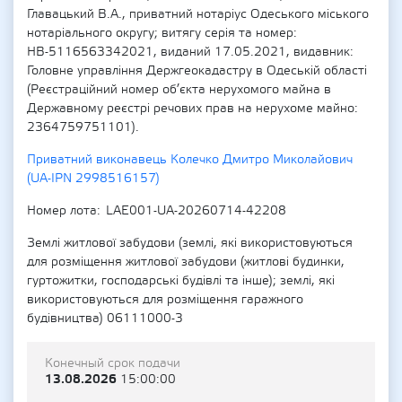
Главацький В.А., приватний нотаріус Одеського міського
нотаріального округу; витягу серія та номер:
НВ-5116563342021, виданий 17.05.2021, видавник:
Головне управління Держгеокадастру в Одеській області
(Реєстраційний номер об’єкта нерухомого майна в
Державному реєстрі речових прав на нерухоме майно:
2364759751101).
Приватний виконавець Колечко Дмитро Миколайович
(UA-IPN 2998516157)
Номер лота
LAE001-UA-20260714-42208
Землі житлової забудови (землі, які використовуються
для розміщення житлової забудови (житлові будинки,
гуртожитки, господарські будівлі та інше); землі, які
використовуються для розміщення гаражного
будівництва) 06111000-3
Конечный срок подачи
13.08.2026
15:00:00