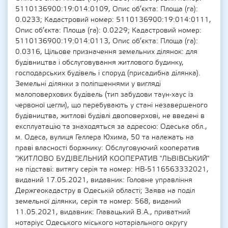
5110136900:19:014:0109, Опис об’єкта: Площа (га):
0.0233; Кадастровий номер: 5110136900:19:014:0111,
Опис об’єкта: Площа (га): 0.0229; Кадастровий номер:
5110136900:19:014:0113, Опис об’єкта: Площа (га):
0.0316, Цільове призначення земельних ділянок: для
будівництва і обслуговування житлового будинку,
господарських будівель і споруд (присадибна ділянка).
Земельні ділянки з поліпшеннями у вигляді
малоповерхових будівель (тип забудови таун-хаус із
червоної цегли), що перебувають у стані незавершеного
будівництва, житлові будівлі двоповерхові, не введені в
експлуатацію та знаходяться за адресою: Одеська обл.,
м. Одеса, вулиця Геллера Юхима, 50 та належать на
праві власності боржнику: Обслуговуючий кооператив
"ЖИТЛОВО БУДІВЕЛЬНИЙ КООПЕРАТИВ "ЛЬВІВСЬКИЙ"
на підставі: витягу серія та номер: НВ-5116563332021,
виданий 17.05.2021, видавник: Головне управління
Держгеокадастру в Одеській області; Заява на поділ
земельної ділянки, серія та номер: 568, виданий
11.05.2021, видавник: Главацький В.А., приватний
нотаріус Одеського міського нотаріального округу