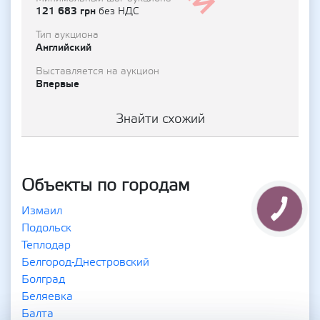
121 683 грн
без НДС
Тип аукциона
Английский
Выставляется на аукцион
Впервые
Знайти схожий
Объекты по городам
Измаил
Подольск
Теплодар
Белгород-Днестровский
Болград
Беляевка
Балта