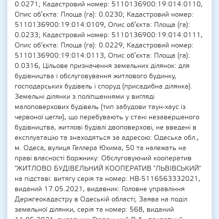
0.0271; Кадастровий номер: 5110136900:19:014:0110,
Опис об’єкта: Площа (га): 0.0230; Кадастровий номер:
5110136900:19:014:0109, Опис об’єкта: Площа (га):
0.0233; Кадастровий номер: 5110136900:19:014:0111,
Опис об’єкта: Площа (га): 0.0229; Кадастровий номер:
5110136900:19:014:0113, Опис об’єкта: Площа (га):
0.0316, Цільове призначення земельних ділянок: для
будівництва і обслуговування житлового будинку,
господарських будівель і споруд (присадибна ділянка).
Земельні ділянки з поліпшеннями у вигляді
малоповерхових будівель (тип забудови таун-хаус із
червоної цегли), що перебувають у стані незавершеного
будівництва, житлові будівлі двоповерхові, не введені в
експлуатацію та знаходяться за адресою: Одеська обл.,
м. Одеса, вулиця Геллера Юхима, 50 та належать на
праві власності боржнику: Обслуговуючий кооператив
"ЖИТЛОВО БУДІВЕЛЬНИЙ КООПЕРАТИВ "ЛЬВІВСЬКИЙ"
на підставі: витягу серія та номер: НВ-5116563332021,
виданий 17.05.2021, видавник: Головне управління
Держгеокадастру в Одеській області; Заява на поділ
земельної ділянки, серія та номер: 568, виданий