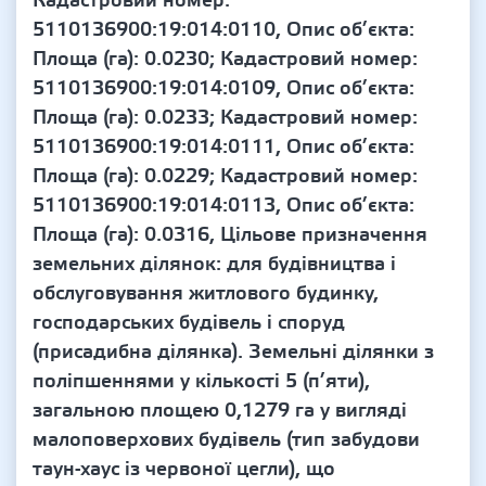
Кадастровий номер:
5110136900:19:014:0110, Опис об’єкта:
Площа (га): 0.0230; Кадастровий номер:
5110136900:19:014:0109, Опис об’єкта:
Площа (га): 0.0233; Кадастровий номер:
5110136900:19:014:0111, Опис об’єкта:
Площа (га): 0.0229; Кадастровий номер:
5110136900:19:014:0113, Опис об’єкта:
Площа (га): 0.0316, Цільове призначення
земельних ділянок: для будівництва і
обслуговування житлового будинку,
господарських будівель і споруд
(присадибна ділянка). Земельні ділянки з
поліпшеннями у кількості 5 (п’яти),
загальною площею 0,1279 га у вигляді
малоповерхових будівель (тип забудови
таун-хаус із червоної цегли), що