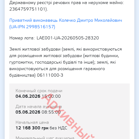
Державному реєстрі речових прав на нерухоме майно:
2364759751101).
Приватний виконавець Колечко Дмитро Миколайович
(UA-IPN 2998516157)
Номер лота
LAE001-UA-20260505-28320
Землі житлової забудови (землі, які використовуються
для розміщення житлової забудови (житлові будинки,
гуртожитки, господарські будівлі та інше); землі, які
використовуються для розміщення гаражного
будівництва) 06111000-3
Конечный срок подачи
Архивный
04.06.2026
15:00:00
Дата начала аукциона
05.06.2026
08:55:00
Начальная цена
12 168 300 грн
без НДС
Минимальный шаг аукциона