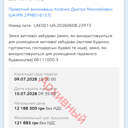
Приватний виконавець Колечко Дмитро Миколайович
(UA-IPN 2998516157)
Номер лота
LAE001-UA-20260608-23973
Землі житлової забудови (землі, які використовуються
для розміщення житлової забудови (житлові будинки,
гуртожитки, господарські будівлі та інше); землі, які
використовуються для розміщення гаражного
будівництва) 06111000-3
Конечный срок подачи
Архивный
09.07.2026
15:00:00
Дата начала аукциона
10.07.2026
09:35:00
Начальная цена
12 168 300 грн
без НДС
Минимальный шаг аукциона
121 683 грн
без НДС