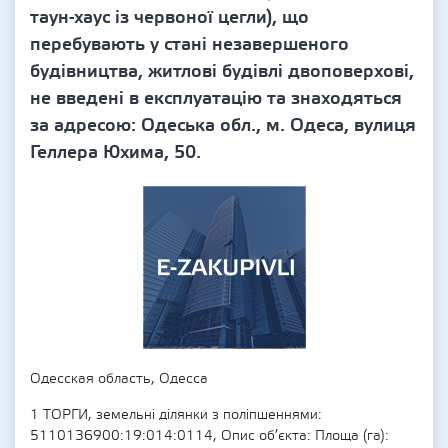
таун-хаус із червоної цегли), що
перебувають у стані незавершеного
будівництва, житлові будівлі двоповерхові,
не введені в експлуатацію та знаходяться
за адресою: Одеська обл., м. Одеса, вулиця
Геллера Юхима, 50.
Одесская область, Одесса
1 ТОРГИ, земельні ділянки з поліпшеннями:
5110136900:19:014:0114, Опис об’єкта: Площа (га):