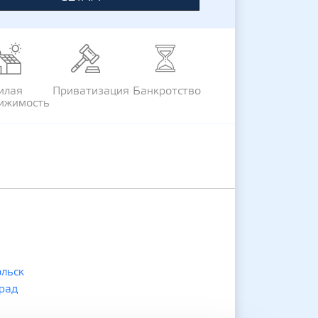
илая
Приватизация
Банкротство
ижимость
льск
рад