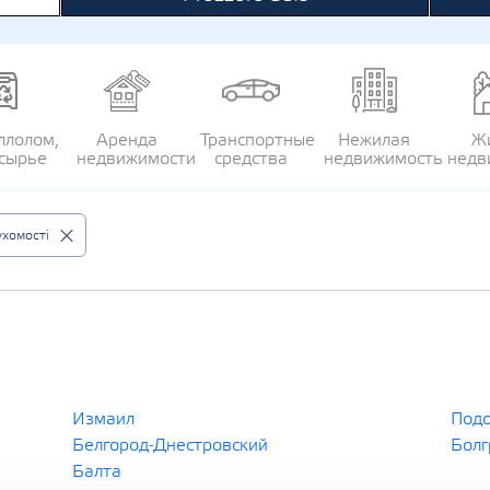
ллолом,
Аренда
Транспортные
Нежилая
Ж
сырье
недвижимости
средства
недвижимость
недв
хомості
Измаил
Подо
Белгород-Днестровский
Болг
Балта