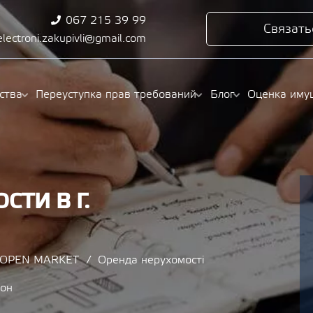
067 215 39 99
Связать
electroni.zakupivli@gmail.com
ства
Переуступка прав требований
Блог
Оценка иму
ТИ В Г.
/ OPEN MARKET
Оренда нерухомості
йон