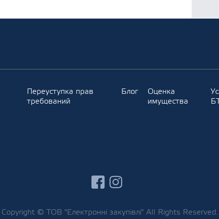
Переуступка прав
Блог
Оценка
Ус
требований
имущества
Б
facebook
instagram
Copyright © ТОВ "Електронні закупівлі" All Rights Reserved.