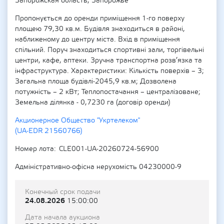
Запорожская область, Запорожье
Пропонується до оренди приміщення 1-го поверху
площею 79,30 кв.м. Будівля знаходиться в районі,
наближеному до центру міста. Вхід в приміщення
спільний. Поруч знаходиться спортивні зали, торгівельні
центри, кафе, аптеки. Зручна транспортна розв’язка та
інфраструктура. Характеристики: Кількість поверхів – 3;
Загальна площа будівлі-2045,9 кв.м; Дозволена
потужність – 2 кВт; Теплопостачання – централізоване;
Земельна ділянка - 0,7230 га (договір оренди)
Акционерное Общество "Укртелеком"
(UA-EDR 21560766)
Номер лота
CLE001-UA-20260724-56900
Адміністративно-офісна нерухомість 04230000-9
Конечный срок подачи
24.08.2026
15:00:00
Дата начала аукциона