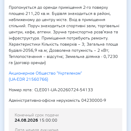
Пропонується до оренди приміщення 2-го поверху
площею 211,20 кв.м. Будівля знаходиться в районі,
наближеному до центру міста. Вхід в приміщення
спільний. Поруч знаходиться спортивні зали, торгівельні
центри, кафе, аптеки. Зручна транспортна розв’язка та
інфраструктура. Приміщення потребують ремонту.
Характеристики Кількість поверхів – 3; Загальна площа
будівлі-2056,9 кв.м; Дозволена потужність – 2 кВт;
Теплопостачання – відсутнє; Земельна ділянка - 0,7230
га (договір оренди)
Акционерное Общество "Укртелеком"
(UA-EDR 21560766)
Номер лота
CLE001-UA-20260724-54133
Адміністративно-офісна нерухомість 04230000-9
Конечный срок подачи
24.08.2026
15:00:00
Дата начала аукциона