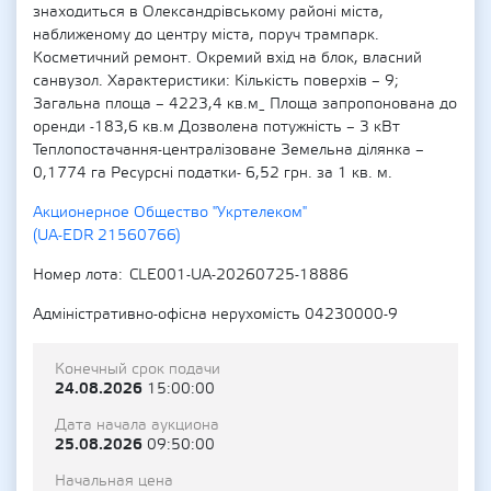
знаходиться в Олександрівському районі міста,
наближеному до центру міста, поруч трампарк.
Косметичний ремонт. Окремий вхід на блок, власний
санвузол. Характеристики: Кількість поверхів – 9;
Загальна площа – 4223,4 кв.м_ Площа запропонована до
оренди -183,6 кв.м Дозволена потужність – 3 кВт
Теплопостачання-централізоване Земельна ділянка –
0,1774 га Ресурсні податки- 6,52 грн. за 1 кв. м.
Акционерное Общество "Укртелеком"
(UA-EDR 21560766)
Номер лота
CLE001-UA-20260725-18886
Адміністративно-офісна нерухомість 04230000-9
Конечный срок подачи
24.08.2026
15:00:00
Дата начала аукциона
25.08.2026
09:50:00
Начальная цена