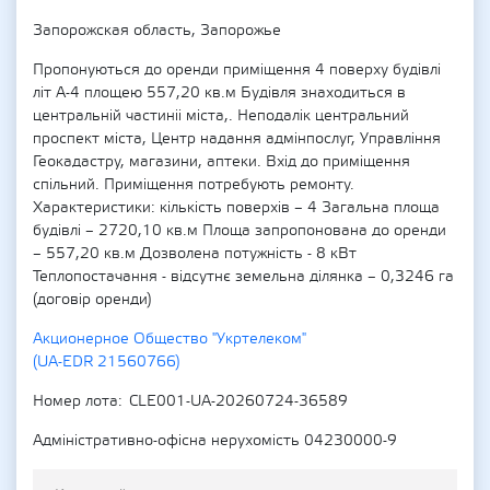
Запорожская область, Запорожье
Пропонуються до оренди приміщення 4 поверху будівлі
літ А-4 площею 557,20 кв.м Будівля знаходиться в
центральній частиніі міста,. Неподалік центральний
проспект міста, Центр надання адмінпослуг, Управління
Геокадастру, магазини, аптеки. Вхід до приміщення
спільний. Приміщення потребують ремонту.
Характеристики: кількість поверхів – 4 Загальна площа
будівлі – 2720,10 кв.м Площа запропонована до оренди
– 557,20 кв.м Дозволена потужність - 8 кВт
Теплопостачання - відсутнє земельна ділянка – 0,3246 га
(договір оренди)
Акционерное Общество "Укртелеком"
(UA-EDR 21560766)
Номер лота
CLE001-UA-20260724-36589
Адміністративно-офісна нерухомість 04230000-9