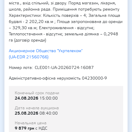
міста., вхід спільний, зі двору. Поряд магазин, лікарня,
школа, районна рада. Приміщення потребують ремонту
Характеристики: Кількість поверхів – 4; Загальна площа
будівлі - 2 202,20 кв.м ; Площа запропонована до оренди
– 329,30 кв.м; Електроживлення - відсутнє;
Теплопостачання - відсутнє; земельна ділянка – 0,2948
га (договір оренди)
Акционерное Общество "Укртелеком"
(UA-EDR 21560766)
Номер лота
CLE001-UA-20260724-16087
Адміністративно-офісна нерухомість 04230000-9
Конечный срок подачи
24.08.2026
15:00:00
Дата начала аукциона
25.08.2026
08:40:00
Начальная цена
9 879 грн
с НДС