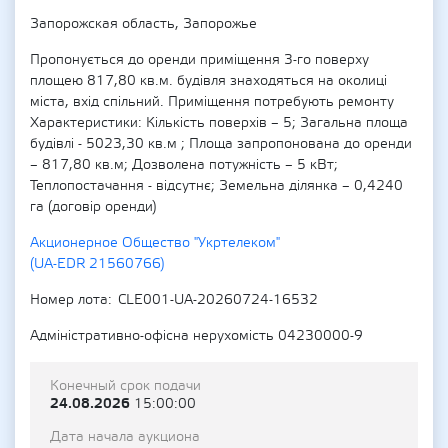
Запорожская область, Запорожье
Пропонується до оренди приміщення 3-го поверху
площею 817,80 кв.м. будівля знаходяться на околиці
міста, вхід спільний. Приміщення потребують ремонту
Характеристики: Кількість поверхів – 5; Загальна площа
будівлі - 5023,30 кв.м ; Площа запропонована до оренди
– 817,80 кв.м; Дозволена потужність – 5 кВт;
Теплопостачання - відсутнє; Земельна ділянка – 0,4240
га (договір оренди)
Акционерное Общество "Укртелеком"
(UA-EDR 21560766)
Номер лота
CLE001-UA-20260724-16532
Адміністративно-офісна нерухомість 04230000-9
Конечный срок подачи
24.08.2026
15:00:00
Дата начала аукциона