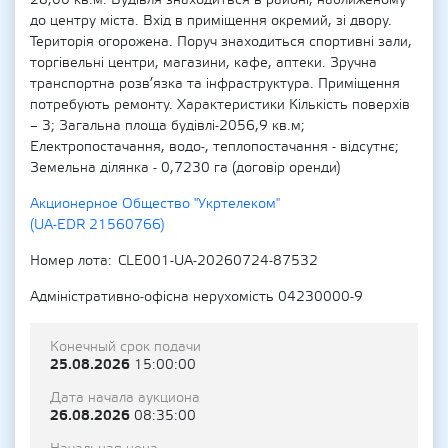
28,00 кв.м. Будівля знаходиться в районі, наближеному
до центру міста. Вхід в приміщення окремий, зі двору.
Територія огорожена. Поруч знаходиться спортивні зали,
торгівельні центри, магазини, кафе, аптеки. Зручна
транспортна розв’язка та інфраструктура. Приміщення
потребують ремонту. Характеристики Кількість поверхів
– 3; Загальна площа будівлі-2056,9 кв.м;
Електропостачання, водо-, теплопостачання - відсутнє;
Земельна ділянка - 0,7230 га (договір оренди)
Акционерное Общество "Укртелеком"
(UA-EDR 21560766)
Номер лота
CLE001-UA-20260724-87532
Адміністративно-офісна нерухомість 04230000-9
Конечный срок подачи
25.08.2026
15:00:00
Дата начала аукциона
26.08.2026
08:35:00