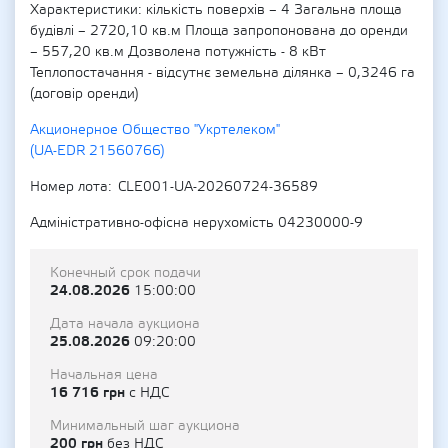
Характеристики: кількість поверхів – 4 Загальна площа
будівлі – 2720,10 кв.м Площа запропонована до оренди
– 557,20 кв.м Дозволена потужність - 8 кВт
Теплопостачання - відсутнє земельна ділянка – 0,3246 га
(договір оренди)
Акционерное Общество "Укртелеком"
(UA-EDR 21560766)
Номер лота
CLE001-UA-20260724-36589
Адміністративно-офісна нерухомість 04230000-9
Конечный срок подачи
24.08.2026
15:00:00
Дата начала аукциона
25.08.2026
09:20:00
Начальная цена
16 716 грн
с НДС
Минимальный шаг аукциона
200 грн
без НДС