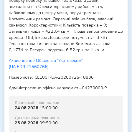
поверху поверху, площею 183,6кв.м. Будівля
знаходиться в Олександрівському районі міста,
наближеному до центру міста, поруч трампарк.
Косметичний ремонт. Окремий вхід на блок, власний
санвузол. Характеристики: Кількість поверхів – 9;
Загальна площа – 4223,4 кв.м_ Площа запропонована до
оренди -183,6 кв.м Дозволена потужність – 3 кВт
Теплопостачання-централізоване Земельна ділянка –
0,1774 га Ресурсні податки- 6,52 грн. за 1 кв. м.
Акционерное Общество "Укртелеком"
(UA-EDR 21560766)
Номер лота
CLE001-UA-20260725-18886
Адміністративно-офісна нерухомість 04230000-9
Конечный срок подачи
24.08.2026
15:00:00
Дата начала аукциона
25.08.2026
09:50:00