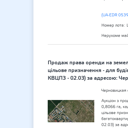
(UA-EDR 053
Номер лота
Нерухоме ма
Продаж права оренди на земел
цільове призначення - для буд
КВЦПЗ - 02.03) за адресою: Чер
Черновицкая 
Аукціон з пр
0,8066 га, к
цільове призн
багатокварти
02.03) за адр