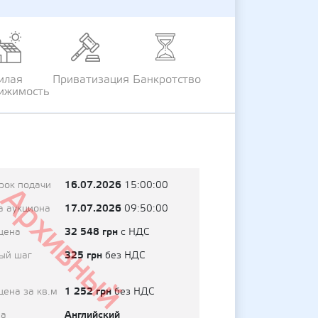
илая
Приватизация
Банкротство
ижимость
16.07.2026
рок подачи
15:00:00
Архивный
17.07.2026
а аукциона
09:50:00
32 548 грн
цена
с НДС
325 грн
ый шаг
без НДС
1 252 грн
цена за кв.м
без НДС
Английский
на