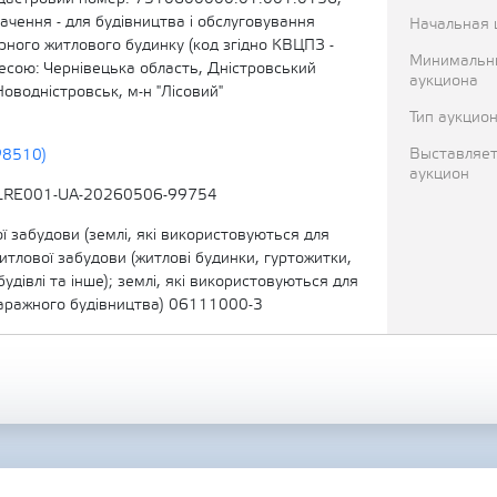
ачення - для будівництва і обслуговування
Начальная 
рного житлового будинку (код згідно КВЦПЗ -
Минимальн
есою: Чернівецька область, Дністровський
аукциона
Новодністровськ, м-н "Лісовий"
Тип аукцио
Выставляет
98510)
аукцион
LRE001-UA-20260506-99754
ї забудови (землі, які використовуються для
тлової забудови (житлові будинки, гуртожитки,
будівлі та інше); землі, які використовуються для
аражного будівництва) 06111000-3