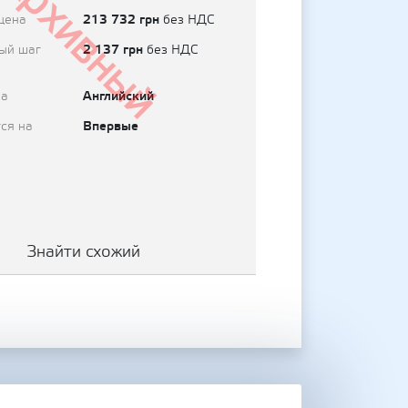
Архивный
213 732 грн
цена
без НДС
2 137 грн
ый шаг
без НДС
Английский
на
Впервые
ся на
Знайти схожий