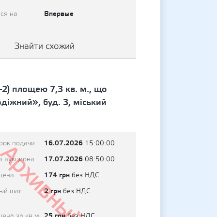
Впервые
ся на
Знайти схожий
2) площею 7,3 кв. м., що
діжний», буд. 3, міський
16.07.2026
рок подачи
15:00:00
Архивный
17.07.2026
а аукциона
08:50:00
174 грн
цена
без НДС
2 грн
ый шаг
без НДС
25 грн
цена за кв.м
без НДС