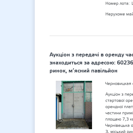
Номер лота
Нерухоме ма
Аукціон з передачі в оренду ч
знаходиться за адресою: 60236,
ринок, м’ясний павільйон
Черновицкая 
Аукціон з пер
стартової оре
орендної плат
частини прим
площею 7,3 к
Чернівецька о
3, міський ри