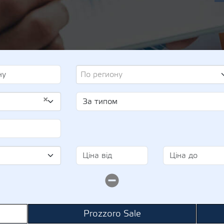
По региону
×
Prozzoro Sale