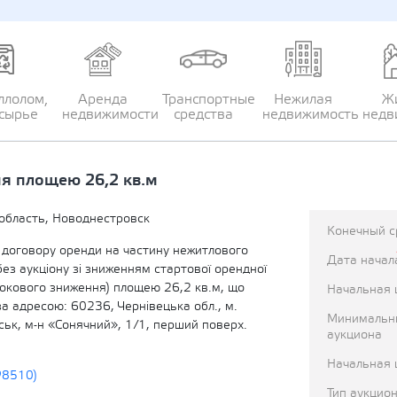
ллолом,
Аренда
Транспортные
Нежилая
Ж
сырье
недвижимости
средства
недвижимость
недв
я площею 26,2 кв.м
область, Новоднестровск
Конечный с
договору оренди на частину нежитлового
Дата начал
ез аукціону зі зниженням стартової орендної
рокового зниження) площею 26,2 кв.м, що
Начальная 
а адресою: 60236, Чернівецька обл., м.
Минимальн
ьк, м-н «Сонячний», 1/1, перший поверх.
аукциона
Начальная 
98510)
Тип аукцио