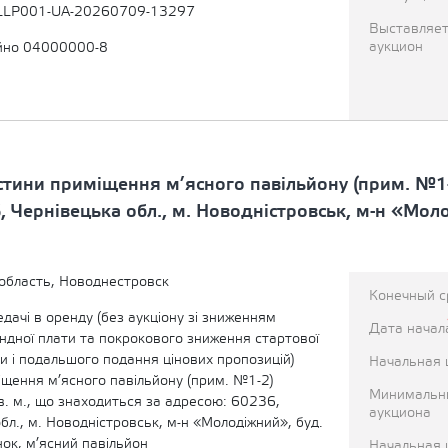
LLP001-UA-20260709-13297
Выставляет
аукцион
йно 04000000-8
астини приміщення м’ясного павільйону (прим. №1-
 Чернівецька обл., м. Новодністровськ, м-н «Моло
область, Новоднестровск
Конечный с
едачі в оренду (без аукціону зі зниженням
Дата начал
ндної плати та покрокового зниження стартової
и і подальшого подання цінових пропозицій)
Начальная 
іщення м’ясного павільйону (прим. №1-2)
Минимальн
в. м., що знаходиться за адресою: 60236,
аукциона
бл., м. Новодністровськ, м-н «Молодіжний», буд.
нок, м’ясний павільйон
Начальная 