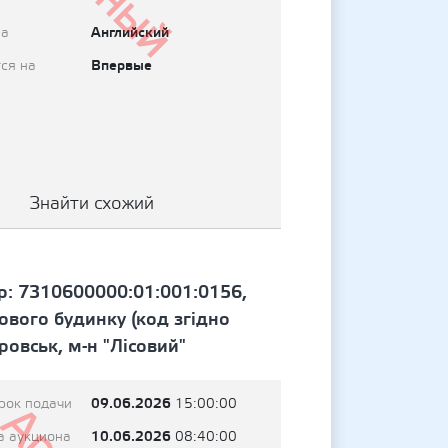
Английский
на
Впервые
ся на
Знайти схожий
р: 7310600000:01:001:0156,
ового будинку (код згідно
ровськ, м-н "Лісовий"
09.06.2026
рок подачи
15:00:00
10.06.2026
а аукциона
08:40:00