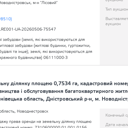
аукциона
Новодністровськ, м-н "Лісовий"
Тип аукцио
Выставляет
98510)
аукцион
LRE001-UA-20260506-75547
ї забудови (землі, які використовуються для
тлової забудови (житлові будинки, гуртожитки,
будівлі та інше); землі, які використовуються для
аражного будівництва) 06111000-3
ьну ділянку площею 0,7534 га, кадастровий номе
івництва і обслуговування багатоквартирного житл
нівецька область, Дністровський р-н, м. Новодніст
область, Новоднестровск
Конечный с
одажу права оренди на земельну ділянку площею
Дата начал
адастровий номер: 7310600000:01:001:0156,