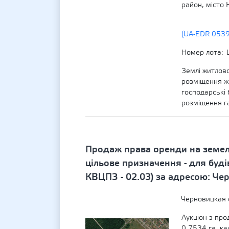
район, місто 
(UA-EDR 053
Номер лота
Землі житлово
розміщення жи
господарські 
розміщення г
Продаж права оренди на земел
цільове призначення - для буд
КВЦПЗ - 02.03) за адресою: Чер
Черновицкая 
Аукціон з пр
0,7534 га, к