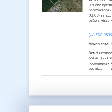
цільове призн
багатокварти
02.03) за адр
район, місто 
(UA-EDR 053
Номер лота
Землі житлово
розміщення жи
господарські 
розміщення г