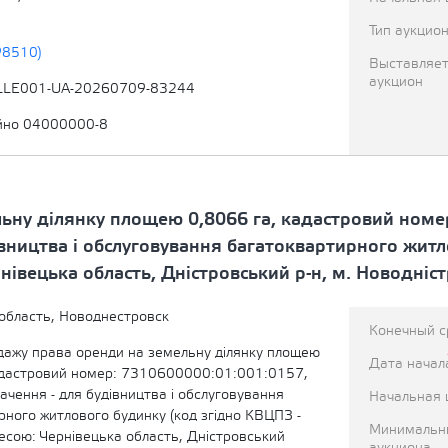
Тип аукцио
98510)
Выставляет
аукцион
LLE001-UA-20260709-83244
йно 04000000-8
ьну ділянку площею 0,8066 га, кадастровий номе
івництва і обслуговування багатоквартирного житл
нівецька область, Дністровський р-н, м. Новодніст
область, Новоднестровск
Конечный с
одажу права оренди на земельну ділянку площею
Дата начал
адастровий номер: 7310600000:01:001:0157,
ачення - для будівництва і обслуговування
Начальная 
рного житлового будинку (код згідно КВЦПЗ -
Минимальн
есою: Чернівецька область, Дністровський