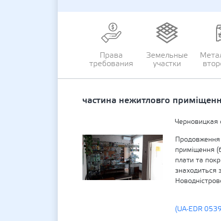
Права
Земельные
Мета
требования
участки
втор
частина нежитловго приміщенн
Черновицкая 
Продовження 
приміщення (б
плати та пок
знаходиться з
Новодністровс
(UA-EDR 053