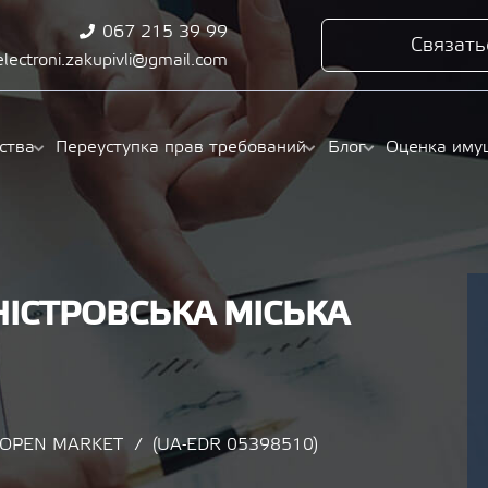
067 215 39 99
Связать
electroni.zakupivli@gmail.com
ства
Переуступка прав требований
Блог
Оценка иму
ІСТРОВСЬКА МІСЬКА
/ OPEN MARKET
(UA-EDR 05398510)