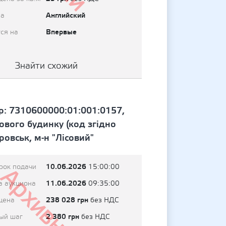
Английский
на
Впервые
ся на
Знайти схожий
р: 7310600000:01:001:0157,
ового будинку (код згідно
ровськ, м-н "Лісовий"
10.06.2026
рок подачи
15:00:00
Архивный
11.06.2026
а аукциона
09:35:00
238 028 грн
цена
без НДС
2 380 грн
ый шаг
без НДС