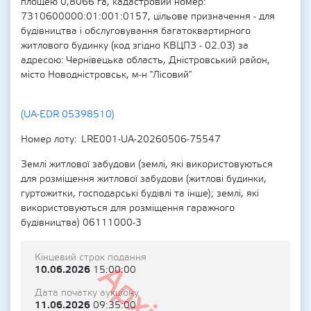
площею 0,8066 га, кадастровий номер:
7310600000:01:001:0157, цільове призначення - для
будівництва і обслуговування багатоквартирного
житлового будинку (код згідно КВЦПЗ - 02.03) за
адресою: Чернівецька область, Дністровський район,
місто Новодністровськ, м-н "Лісовий"
(UA-EDR 05398510)
Номер лоту
LRE001-UA-20260506-75547
Землі житлової забудови (землі, які використовуються
для розміщення житлової забудови (житлові будинки,
гуртожитки, господарські будівлі та інше); землі, які
використовуються для розміщення гаражного
будівництва) 06111000-3
Кінцевий строк подання
10.06.2026
15:00:00
Дата початку аукціону
11.06.2026
09:35:00