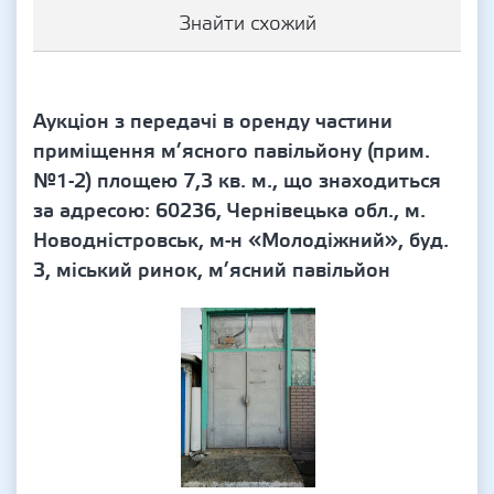
Знайти схожий
Аукціон з передачі в оренду частини
приміщення м’ясного павільйону (прим.
№1-2) площею 7,3 кв. м., що знаходиться
за адресою: 60236, Чернівецька обл., м.
Новодністровськ, м-н «Молодіжний», буд.
3, міський ринок, м’ясний павільйон