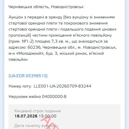
Чернівецька область, Новодністровськ
Аукціон з передачі в оренду (без аукціону зі зниженням
стартової орендної плати та покрокового зниження
стартової орендної плати і подальшого подання цінових
пропозицій) частини приміщення м’ясного павільйону
(прим. №1-2) площею 7,3 кв. м., що знаходиться за
адресою: 60236, Чернівецька обл., м. Новодністровськ,
м-н «Молодіжний», буд. 3, міський ринок, м’ясний
павільйон
(UA-EDR 05398510)
Номер лоту
LLE001-UA-20260709-83244
Нерухоме майно 04000000-8
Кінцевий строк подання
16.07.2026
15:00:00
Дата початку аукціону