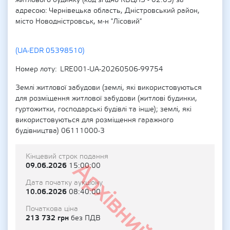
житлового будинку (код згідно КВЦПЗ - 02.03) за
адресою: Чернівецька область, Дністровський район,
місто Новодністровськ, м-н "Лісовий"
(UA-EDR 05398510)
Номер лоту
LRE001-UA-20260506-99754
Землі житлової забудови (землі, які використовуються
для розміщення житлової забудови (житлові будинки,
гуртожитки, господарські будівлі та інше); землі, які
використовуються для розміщення гаражного
будівництва) 06111000-3
Кінцевий строк подання
Архівний
09.06.2026
15:00:00
Дата початку аукціону
10.06.2026
08:40:00
Початкова ціна
213 732 грн
без ПДВ