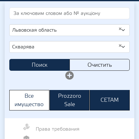
×
Львовская область
×
Скварява
Поиск
Очистить
Prozzoro
Все
СЕТАМ
Sale
имущество
Права требования