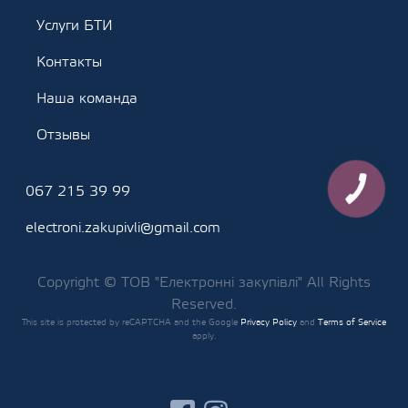
Услуги БТИ
Контакты
Наша команда
Отзывы
067 215 39 99
КНОПКА
ЗВ'ЯЗКУ
electroni.zakupivli@gmail.com
Copyright © ТОВ "Електронні закупівлі" All Rights
Reserved.
This site is protected by reCAPTCHA and the Google
Privacy Policy
and
Terms of Service
apply.