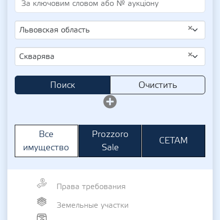
×
Львовская область
×
Скварява
Поиск
Очистить
Prozzoro
Все
СЕТАМ
Sale
имущество
Права требования
Земельные участки