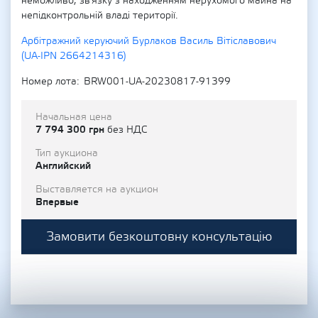
неможливо, зв'язку з находженням нерухомого майна на
непідконтрольній владі території.
Арбітражний керуючий Бурлаков Василь Вітіславович
(UA-IPN 2664214316)
Номер лота
BRW001-UA-20230817-91399
Начальная цена
7 794 300 грн
без НДС
Тип аукциона
Английский
Выставляется на аукцион
Впервые
Замовити безкоштовну консультацію