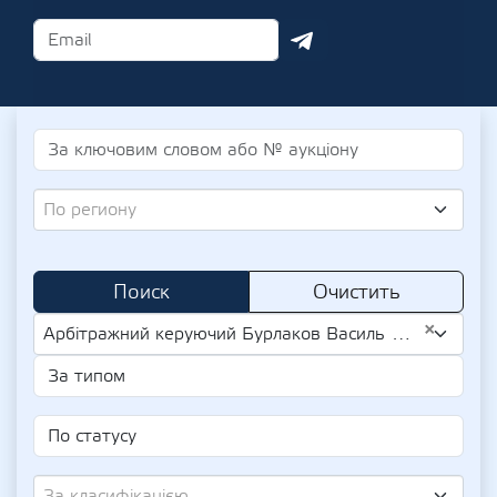
По региону
Поиск
Очистить
×
Арбітражний керуючий Бурлаков Василь Вітіславович (UA-IPN 2664214316)
За класифікацією