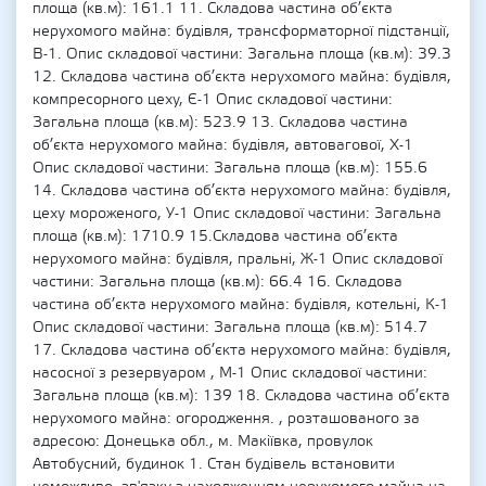
площа (кв.м): 161.1 11. Складова частина об’єкта
нерухомого майна: будівля, трансформаторної підстанції,
В-1. Опис складової частини: Загальна площа (кв.м): 39.3
12. Складова частина об’єкта нерухомого майна: будівля,
компресорного цеху, Є-1 Опис складової частини:
Загальна площа (кв.м): 523.9 13. Складова частина
об’єкта нерухомого майна: будівля, автовагової, Х-1
Опис складової частини: Загальна площа (кв.м): 155.6
14. Складова частина об’єкта нерухомого майна: будівля,
цеху мороженого, У-1 Опис складової частини: Загальна
площа (кв.м): 1710.9 15.Складова частина об’єкта
нерухомого майна: будівля, пральні, Ж-1 Опис складової
частини: Загальна площа (кв.м): 66.4 16. Складова
частина об’єкта нерухомого майна: будівля, котельні, К-1
Опис складової частини: Загальна площа (кв.м): 514.7
17. Складова частина об’єкта нерухомого майна: будівля,
насосної з резервуаром , М-1 Опис складової частини:
Загальна площа (кв.м): 139 18. Складова частина об’єкта
нерухомого майна: огородження. , розташованого за
адресою: Донецька обл., м. Макіївка, провулок
Автобусний, будинок 1. Стан будівель встановити