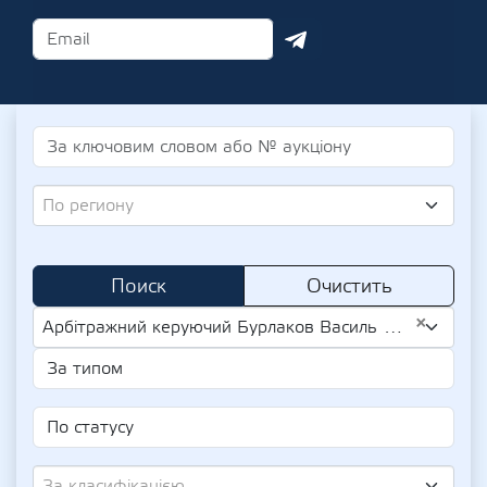
По региону
Поиск
Очистить
×
Арбітражний керуючий Бурлаков Василь Вітіславович (UA-IPN 2664214316)
За класифікацією