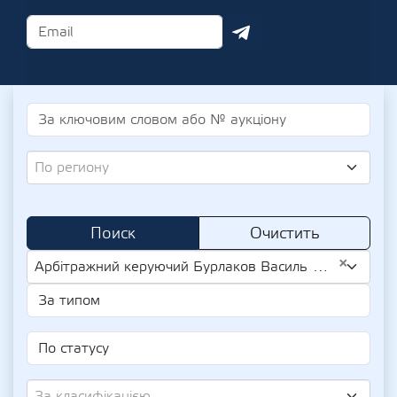
По региону
Поиск
Очистить
×
Арбітражний керуючий Бурлаков Василь Вітіславович (UA-IPN 2664214316)
За класифікацією