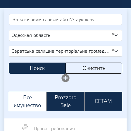
×
Одесская область
×
Саратська селищна територіальна громада (Новоселівська сільська рада)
Поиск
Очистить
Prozzoro
Все
СЕТАМ
Sale
имущество
Права требования