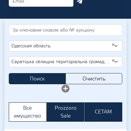
×
Одесская область
×
Саратська селищна територіальна громада (Новоселівська сільська рада)
Поиск
Очистить
Prozzoro
Все
СЕТАМ
Sale
имущество