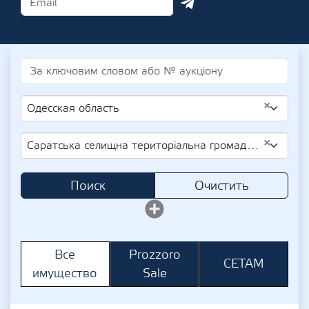
×
Одесская область
×
Саратська селищна територіальна громада (Новоселівська сільська рада)
Поиск
Очистить
Prozzoro
Все
СЕТАМ
Sale
имущество