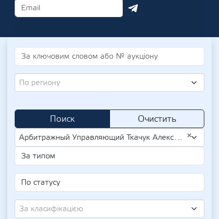
По региону
Поиск
Очистить
×
Арбитражный Управляющий Ткачук Александр Викторович (UA-IPN 3155628273)
За класифікацією