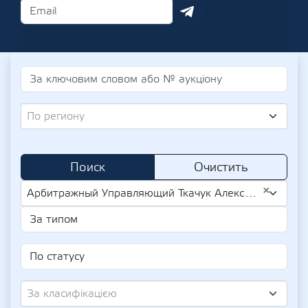
По региону
Поиск
Очистить
×
Арбитражный Управляющий Ткачук Александр Викторович (UA-IPN 3155628273)
За класифікацією