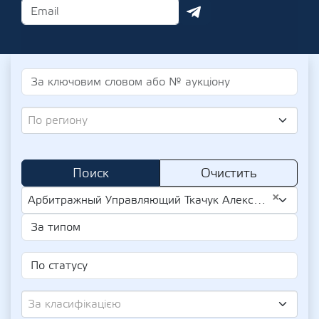
По региону
Поиск
Очистить
×
Арбитражный Управляющий Ткачук Александр Викторович (UA-IPN 3155628273)
За класифікацією