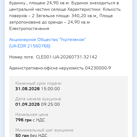
будинку , площею 24,90 кв.м. Будинок знаходиться в
центральній частині селища Характеристики: Кількість
поверхів – 2 Загальна площа- 340,20 кв.м_ Площа
запропонована до оренди – 24,90 кв.м
Електропостачання
Акционерное Общество "Укртелеком"
(UA-EDR 21560766)
Номер лота
CLE001-UA-20260731-32142
Адміністративно-офісна нерухомість 04230000-9
Конечный срок подачи
31.08.2026
15:00:00
Дата начала аукциона
01.09.2026
09:25:00
Начальная цена
796 грн
с НДС
Минимальный шаг аукциона
50 грн
без НДС