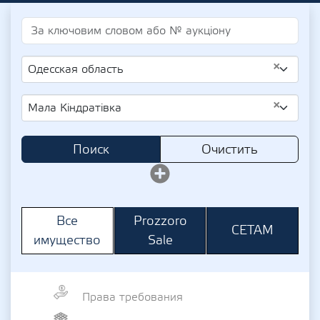
×
Одесская область
×
Мала Кіндратівка
Поиск
Очистить
Prozzoro
Все
СЕТАМ
Sale
имущество
Права требования