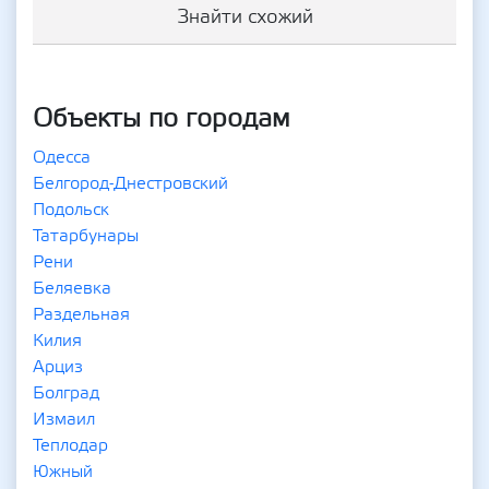
Знайти схожий
Объекты по городам
Одесса
Белгород-Днестровский
Подольск
Татарбунары
Рени
Беляевка
Раздельная
Килия
Арциз
Болград
Измаил
Теплодар
Южный