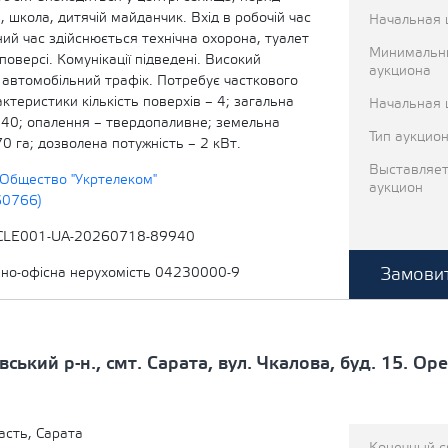
, школа, дитячій майданчик. Вхід в робочій час
Начальная 
чний час здійснюється технічна охорона, туалет
Минимальн
поверсі. Комунікації підведені. Високий
аукциона
 автомобільний трафік. Потребує часткового
ктеристики кількість поверхів – 4; загальна
Начальная 
,40; опалення – твердопаливне; земельна
Тип аукцио
70 га; дозволена потужність – 2 кВт.
Выставляет
Общество "Укртелеком"
аукцион
60766)
CLE001-UA-20260718-89940
Замовит
вно-офісна нерухомість 04230000-9
вський р-н., смт. Сарата, вул. Чкалова, буд. 15. О
асть, Сарата