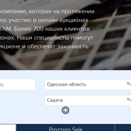
 компания, которая на протяжении
 по участию в онлайн аукционах
М. Более 700 наших клиентов
ионах. Наши специалисты помогут
укционе и обеспечат законность
×
Одесская область
×
Сарата
Prozzoro Sale