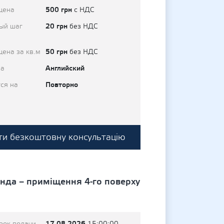
500 грн
цена
с НДС
20 грн
ый шаг
без НДС
50 грн
цена за кв.м
без НДС
Английский
на
Повторно
ся на
и безкоштовну консультацію
ренда – приміщення 4-го поверху
17.08.2026