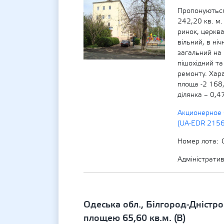
Пропонуються
242,20 кв. м.
ринок, церква
вільний, в ні
загальний на 
пішохідний та
ремонту. Хара
площа -2 168
ділянка – 0,4
Акционерное 
(UA-EDR 215
Номер лота
Адміністрати
Одеська обл., Білгород-Дністро
площею 65,60 кв.м. (В)