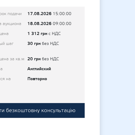
17.08.2026
рок подачи
15:00:00
18.08.2026
а аукциона
09:00:00
1 312 грн
цена
с НДС
30 грн
ый шаг
без НДС
20 грн
цена за кв.м
без НДС
Английский
на
Повторно
ся на
и безкоштовну консультацію