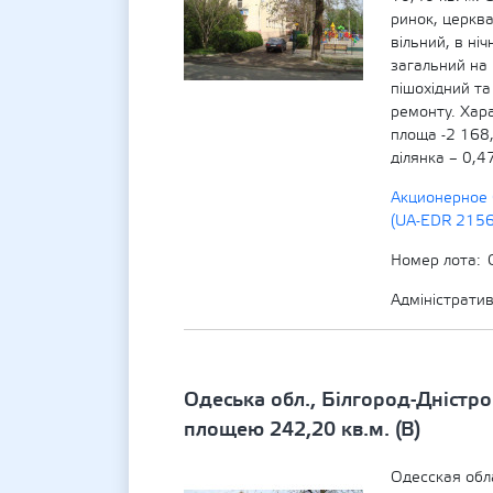
ринок, церква
вільний, в ні
загальний на 
пішохідний та
ремонту. Хара
площа -2 168
ділянка – 0,4
Акционерное 
(UA-EDR 215
Номер лота
Адміністрати
Одеська обл., Білгород-Дністро
площею 242,20 кв.м. (В)
Одесская обл