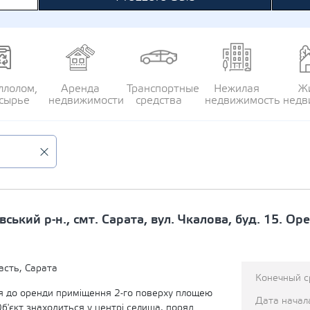
ллолом,
Аренда
Транспортные
Нежилая
Ж
сырье
недвижимости
средства
недвижимость
недв
вський р-н., смт. Сарата, вул. Чкалова, буд. 15. О
асть, Сарата
Конечный с
 до оренди приміщення 2-го поверху площею
Дата начал
Об'єкт знаходиться у центрі селища, поряд