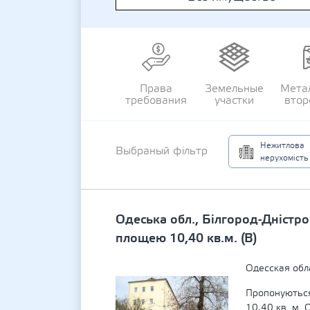
Права
Земельные
Мета
требования
участки
втор
Нежитлова
Выбраный фільтр
нерухомість
Одеська обл., Білгород-Дністро
площею 10,40 кв.м. (В)
Одесская обл
Пропонуються
10,40 кв. м. 