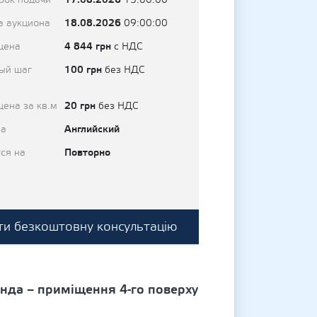
рок подачи
15:00:00
18.08.2026
а аукциона
09:00:00
4 844 грн
цена
с НДС
100 грн
ый шаг
без НДС
20 грн
цена за кв.м
без НДС
Английский
на
Повторно
ся на
и безкоштовну консультацію
ренда – приміщення 4-го поверху