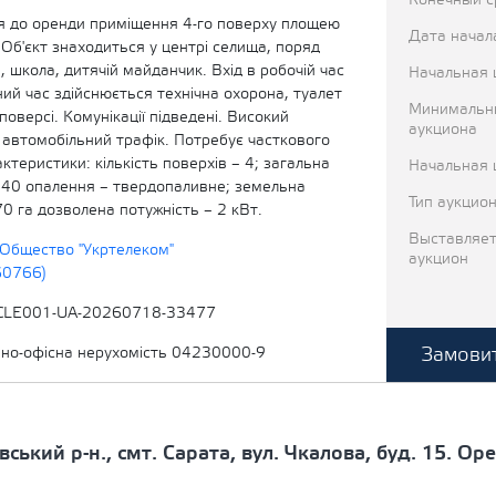
Конечный с
 до оренди приміщення 4-го поверху площею
Дата начал
 Об'єкт знаходиться у центрі селища, поряд
, школа, дитячій майданчик. Вхід в робочій час
Начальная 
чний час здійснюється технічна охорона, туалет
Минимальн
поверсі. Комунікації підведені. Високий
аукциона
 автомобільний трафік. Потребує часткового
ктеристики: кількість поверхів – 4; загальна
Начальная 
,40 опалення – твердопаливне; земельна
Тип аукцио
70 га дозволена потужність – 2 кВт.
Выставляет
Общество "Укртелеком"
аукцион
60766)
CLE001-UA-20260718-33477
Замовит
вно-офісна нерухомість 04230000-9
вський р-н., смт. Сарата, вул. Чкалова, буд. 15. О