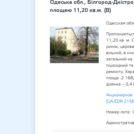
Одеська обл., Білгород-Дністро
площею 11,20 кв.м. (В)
Одесская обл
Пропонуються
11,20 кв. м. 
ринок, церква
вільний, в ні
загальний на 
пішохідний та
ремонту. Хара
площа -2 168
ділянка – 0,4
Акционерное 
(UA-EDR 215
Номер лота
Адміністрати