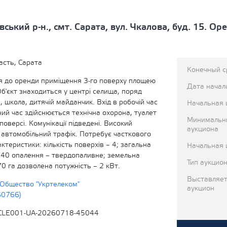
вський р-н., смт. Сарата, вул. Чкалова, буд. 15. О
асть, Сарата
Конечный с
 до оренди приміщення 3-го поверху площею
Дата начал
Об'єкт знаходиться у центрі селища, поряд
, школа, дитячій майданчик. Вхід в робочій час
Начальная 
чний час здійснюється технічна охорона, туалет
Минимальн
поверсі. Комунікації підведені. Високий
аукциона
 автомобільний трафік. Потребує часткового
ктеристики: кількість поверхів – 4; загальна
Начальная 
,40 опалення – твердопаливне; земельна
Тип аукцио
70 га дозволена потужність – 2 кВт.
Выставляет
Общество "Укртелеком"
аукцион
60766)
CLE001-UA-20260718-45044