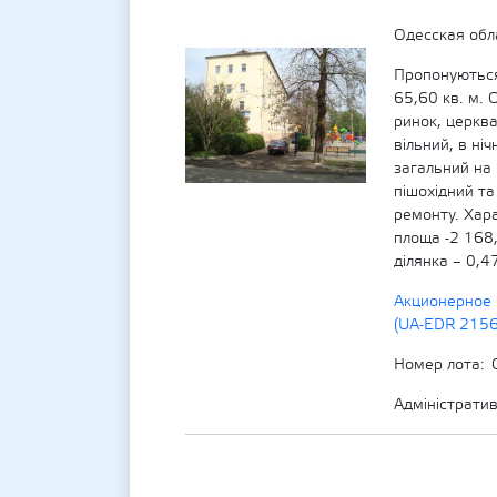
Одесская обл
Пропонуються
65,60 кв. м. 
ринок, церква
вільний, в ні
загальний на 
пішохідний та
ремонту. Хара
площа -2 168
ділянка – 0,4
Акционерное 
(UA-EDR 215
Номер лота
Адміністрати