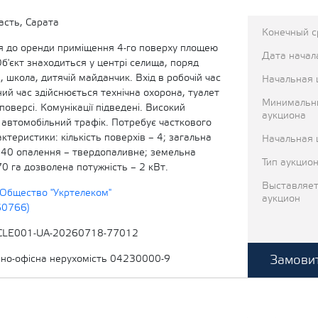
асть, Сарата
Конечный с
 до оренди приміщення 4-го поверху площею
Дата начал
Об'єкт знаходиться у центрі селища, поряд
, школа, дитячій майданчик. Вхід в робочій час
Начальная 
чний час здійснюється технічна охорона, туалет
Минимальн
поверсі. Комунікації підведені. Високий
аукциона
 автомобільний трафік. Потребує часткового
ктеристики: кількість поверхів – 4; загальна
Начальная 
,40 опалення – твердопаливне; земельна
Тип аукцио
70 га дозволена потужність – 2 кВт.
Выставляет
Общество "Укртелеком"
аукцион
60766)
CLE001-UA-20260718-77012
Замовит
вно-офісна нерухомість 04230000-9