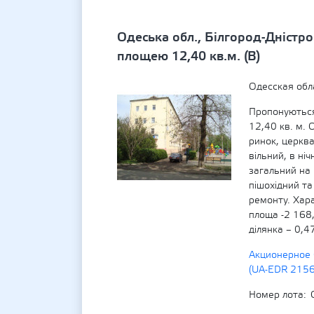
Одеська обл., Білгород-Дністро
площею 12,40 кв.м. (В)
Одесская обл
Пропонуються
12,40 кв. м. 
ринок, церква
вільний, в ні
загальний на 
пішохідний та
ремонту. Хара
площа -2 168
ділянка – 0,4
Акционерное 
(UA-EDR 215
Номер лота