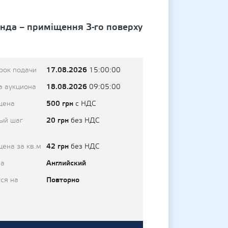
ренда – приміщення 3-го поверху
17.08.2026
рок подачи
15:00:00
18.08.2026
а аукциона
09:05:00
500 грн
цена
с НДС
20 грн
ый шаг
без НДС
42 грн
цена за кв.м
без НДС
Английский
на
Повторно
ся на