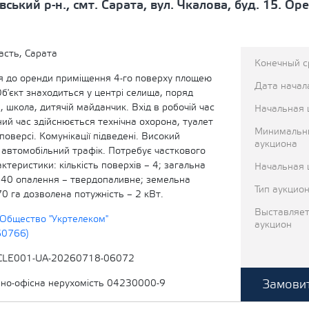
вський р-н., смт. Сарата, вул. Чкалова, буд. 15. О
асть, Сарата
Конечный с
 до оренди приміщення 4-го поверху площею
Дата начал
Об'єкт знаходиться у центрі селища, поряд
, школа, дитячій майданчик. Вхід в робочій час
Начальная 
чний час здійснюється технічна охорона, туалет
Минимальн
поверсі. Комунікації підведені. Високий
аукциона
 автомобільний трафік. Потребує часткового
ктеристики: кількість поверхів – 4; загальна
Начальная 
,40 опалення – твердопаливне; земельна
Тип аукцио
70 га дозволена потужність – 2 кВт.
Выставляет
Общество "Укртелеком"
аукцион
60766)
CLE001-UA-20260718-06072
Замовит
вно-офісна нерухомість 04230000-9