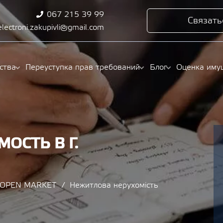
067 215 39 99
Связать
electroni.zakupivli@gmail.com
ства
Переуступка прав требований
Блог
Оценка иму
ОСТЬ В Г.
/ OPEN MARKET
Нежитлова нерухомість