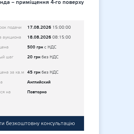
ренда – приміщення 4-го поверху
17.08.2026
рок подачи
15:00:00
18.08.2026
а аукциона
08:15:00
500 грн
цена
с НДС
20 грн
ый шаг
без НДС
45 грн
цена за кв.м
без НДС
Английский
на
Повторно
ся на
и безкоштовну консультацію