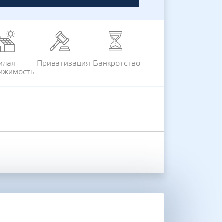
илая
Приватизация
Банкротство
ижимость