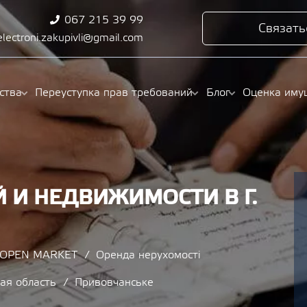
067 215 39 99
Связать
electroni.zakupivli@gmail.com
ства
Переуступка прав требований
Блог
Оценка иму
 И НЕДВИЖИМОСТИ В Г.
/ OPEN MARKET
Оренда нерухомості
ая область
Привовчанське