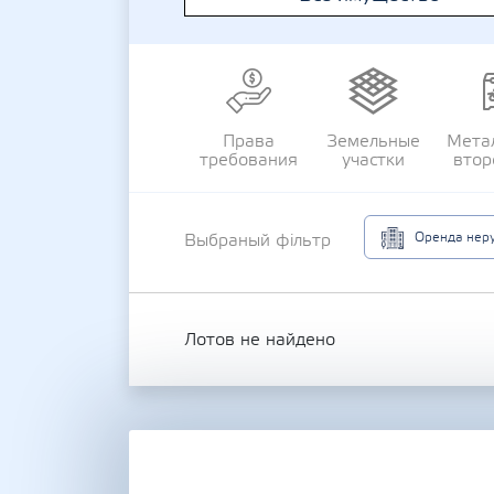
Права
Земельные
Мета
требования
участки
втор
Оренда неру
Выбраный фільтр
Лотов не найдено