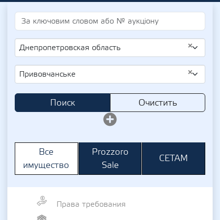
×
Днепропетровская область
×
Привовчанське
Поиск
Очистить
Prozzoro
Все
СЕТАМ
Sale
имущество
Права требования