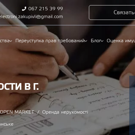
067 215 39 99
Связать
electroni.zakupivli@gmail.com
ства
Переуступка прав требований
Блог
Оценка иму
ТИ В Г.
/ OPEN MARKET
Оренда нерухомості
анське