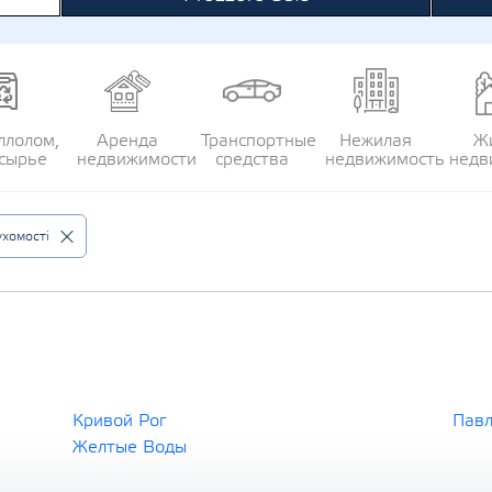
ллолом,
Аренда
Транспортные
Нежилая
Ж
сырье
недвижимости
средства
недвижимость
недв
хомості
Кривой Рог
Павл
Желтые Воды