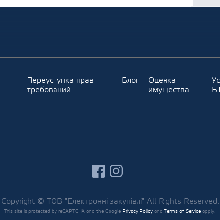
Переуступка прав
Блог
Оценка
Ус
требований
имущества
Б
facebook
instagram
Copyright © ТОВ "Електронні закупівлі" All Rights Reserved.
This site is protected by reCAPTCHA and the Google
Privacy Policy
and
Terms of Service
apply.