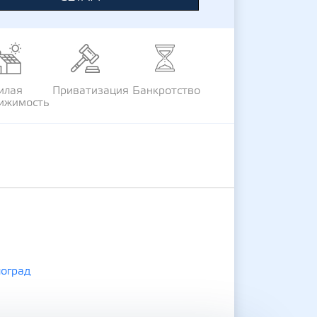
илая
Приватизация
Банкротство
ижимость
оград