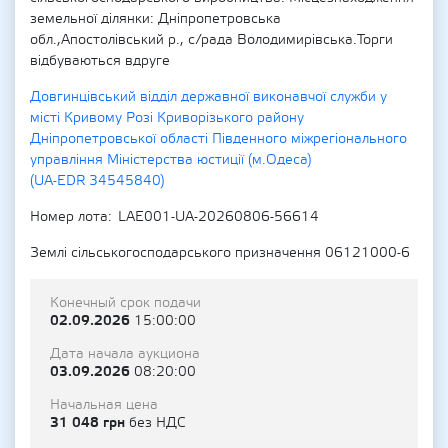
земельної ділянки: Дніпропетровська
обл.,Апостолівський р., с/рада Володимирівська.Торги
відбуваються вдруге
Довгинцівський відділ державної виконавчої служби у
місті Кривому Розі Криворізького району
Дніпропетровської області Південного міжрегіонального
управління Міністерства юстиції (м.Одеса)
(UA-EDR 34545840)
Номер лота
LAE001-UA-20260806-56614
Землі сільськогосподарського призначення 06121000-6
Конечный срок подачи
02.09.2026
15:00:00
Дата начала аукциона
03.09.2026
08:20:00
Начальная цена
31 048 грн
без НДС