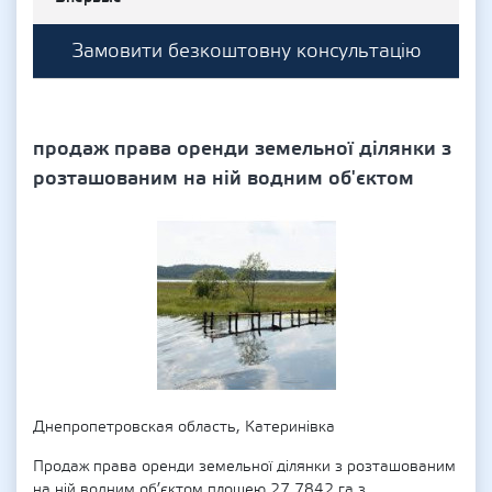
Замовити безкоштовну консультацію
продаж права оренди земельної ділянки з
розташованим на ній водним об'єктом
Днепропетровская область, Катеринівка
Продаж права оренди земельної ділянки з розташованим
на ній водним об’єктом площею 27,7842 га з