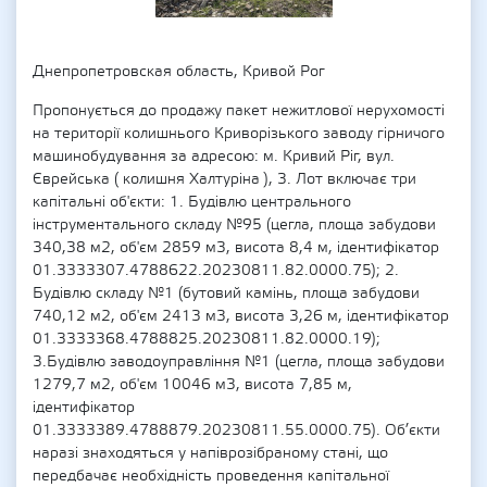
Днепропетровская область, Кривой Рог
Пропонується до продажу пакет нежитлової нерухомості
на території колишнього Криворізького заводу гірничого
машинобудування за адресою: м. Кривий Ріг, вул.
Єврейська ( колишня Халтуріна ), 3. Лот включає три
капітальні об'єкти: 1. Будівлю центрального
інструментального складу №95 (цегла, площа забудови
340,38 м2, об'єм 2859 м3, висота 8,4 м, ідентифікатор
01.3333307.4788622.20230811.82.0000.75); 2.
Будівлю складу №1 (бутовий камінь, площа забудови
740,12 м2, об'єм 2413 м3, висота 3,26 м, ідентифікатор
01.3333368.4788825.20230811.82.0000.19);
3.Будівлю заводоуправління №1 (цегла, площа забудови
1279,7 м2, об'єм 10046 м3, висота 7,85 м,
ідентифікатор
01.3333389.4788879.20230811.55.0000.75). Об’єкти
наразі знаходяться у напіврозібраному стані, що
передбачає необхідність проведення капітальної