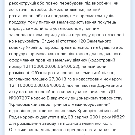
реконструкції або повної перебудови під виробничі, чи
логістичні потреби. Земельна ділянкя, на якій
розташовані об’єкти продажу, не є предметом купівлі-
продажу, тому питання землекористування покупець
вирішує самостійно в установленому чинним
законодавством порядку після переходу права власності
на нерухомість. Згідно зі статтею 120 Земельного
кодексу України, перехід права власності на будівлю або
споруду є прямою законною підставою для подальшого
оформлення прав на земельну ділянку (кадастровий
номер 1211000000:08:654:0062), на якій вони
розміщені. Об’єкти розташовані на земельній ділянці
загальною площею 27,3813 га з кадастровим номером
1211000000:08:654:0062, яку на підставі Державного
акту на право постійного користування землею І-ДП
№007297 надано Відкритому акціонерному товариству
"Криворізький завод гірничого машинобудування"
відповідно до рішення виконкому Криворізької міської
Ради народних депутатів від 03 серпня 2001 року №829
для розміщення заводу та під'їзної залізничної колії.
Оскільки завод ліквідовано і орендна плата наразі не