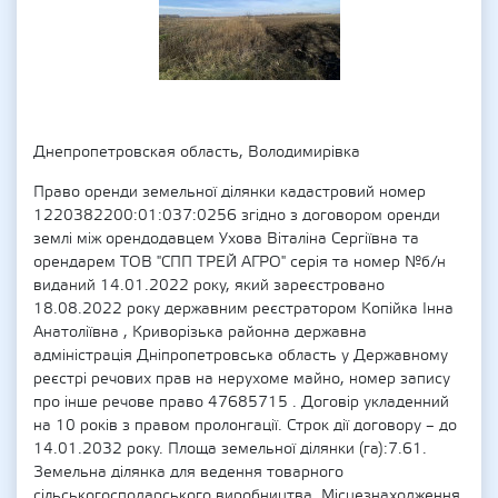
Днепропетровская область, Володимирівка
Право оренди земельної ділянки кадастровий номер
1220382200:01:037:0256 згідно з договором оренди
землі між орендодавцем Ухова Віталіна Сергіївна та
орендарем ТОВ "СПП ТРЕЙ АГРО" серія та номер №б/н
виданий 14.01.2022 року, який зареєстровано
18.08.2022 року державним реєстратором Копійка Інна
Анатоліївна , Криворізька районна державна
адміністрація Дніпропетровська область у Державному
реєстрі речових прав на нерухоме майно, номер запису
про інше речове право 47685715 . Договір укладенний
на 10 років з правом пролонгації. Строк дії договору – до
14.01.2032 року. Площа земельної ділянки (га):7.61.
Земельна ділянка для ведення товарного
сільськогосподарського виробництва. Місцезнаходження