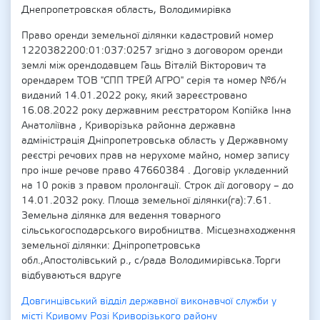
Днепропетровская область, Володимирівка
Право оренди земельної ділянки кадастровий номер
1220382200:01:037:0257 згідно з договором оренди
землі між орендодавцем Гаць Віталій Вікторович та
орендарем ТОВ "СПП ТРЕЙ АГРО" серія та номер №б/н
виданий 14.01.2022 року, який зареєстровано
16.08.2022 року державним реєстратором Копійка Інна
Анатоліївна , Криворізька районна державна
адміністрація Дніпропетровська область у Державному
реєстрі речових прав на нерухоме майно, номер запису
про інше речове право 47660384 . Договір укладенний
на 10 років з правом пролонгації. Строк дії договору – до
14.01.2032 року. Площа земельної ділянки(га):7.61.
Земельна ділянка для ведення товарного
сільськогосподарського виробництва. Місцезнаходження
земельної ділянки: Дніпропетровська
обл.,Апостолівський р., с/рада Володимирівська.Торги
відбуваються вдруге
Довгинцівський відділ державної виконавчої служби у
місті Кривому Розі Криворізького району