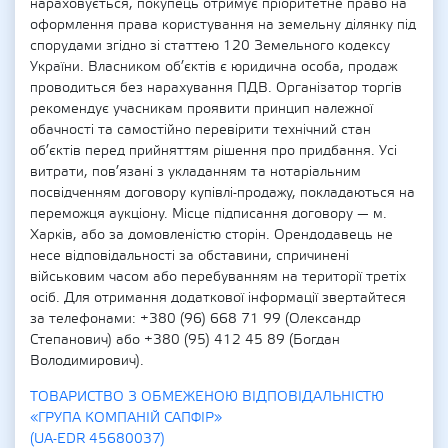
нараховується, покупець отримує пріоритетне право на
оформлення права користування на земельну ділянку під
спорудами згідно зі статтею 120 Земельного кодексу
України. Власником об’єктів є юридична особа, продаж
проводиться без нарахування ПДВ. Організатор торгів
рекомендує учасникам проявити принцип належної
обачності та самостійно перевірити технічний стан
об’єктів перед прийняттям рішення про придбання. Усі
витрати, пов’язані з укладанням та нотаріальним
посвідченням договору купівлі-продажу, покладаються на
переможця аукціону. Місце підписання договору — м.
Харків, або за домовленістю сторін. Орендодавець не
несе відповідальності за обставини, спричинені
військовим часом або перебуванням на території третіх
осіб. Для отримання додаткової інформації звертайтеся
за телефонами: +380 (96) 668 71 99 (Олександр
Степанович) або +380 (95) 412 45 89 (Богдан
Володимирович).
ТОВАРИСТВО З ОБМЕЖЕНОЮ ВІДПОВІДАЛЬНІСТЮ
«ГРУПА КОМПАНІЙ САПФІР»
(UA-EDR 45680037)