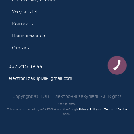
Оценка имущества
Услуги БТИ
Контакты
Наша команда
Отзывы
067 215 39 99
КНОПКА
ЗВ'ЯЗКУ
electroni.zakupivli@gmail.com
Copyright © ТОВ "Електронні закупівлі" All Rights
Reserved.
This site is protected by reCAPTCHA and the Google
Privacy Policy
and
Terms of Service
apply.