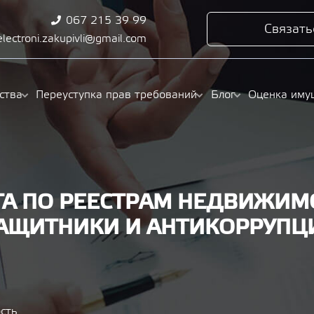
067 215 39 99
Связать
electroni.zakupivli@gmail.com
ства
Переуступка прав требований
Блог
Оценка иму
А ПО РЕЕСТРАМ НЕДВИЖИМО
АЩИТНИКИ И АНТИКОРРУП
сть