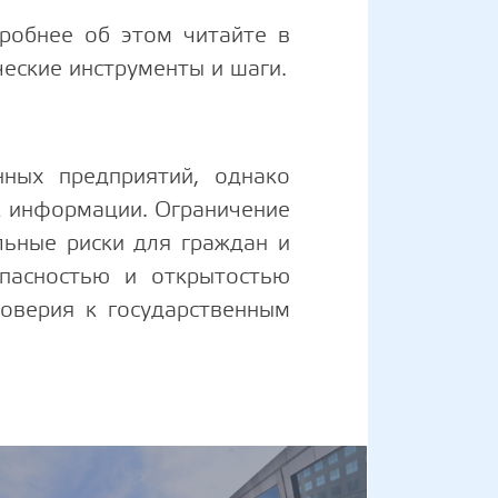
робнее об этом читайте в
ческие инструменты и шаги.
ных предприятий, однако
к информации. Ограничение
льные риски для граждан и
опасностью и открытостью
доверия к государственным
тый украинец пострадал от войны: данные опросы об иму
Украинцам советую