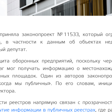
приняла законопроект №11533, который огр
ов, в частности к данным об объектах не
ый депутат.
та оборонных предприятий, поскольку чер
аг мог получать информацию о местонахож
нных площадок. Один из авторов законопро
когда мы публичны». По его словам, иници
ектора.
сти реестров напрямую связан с прозрачнос
ытие информации в публичных реестрах
, где 