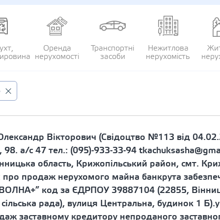
ухт,
Оренда
Транспортні
Нежитлова
Жи
сировина
нерухомості
засоби
нерухомість
неру
о
лександр Вікторович (Свідоцтво №113 від 04.02.2
а, 98. а/с 47 тел.: (095)-933-33-94 tkachuksasha@gm
нницька область, Крижопільський район, смт. Криж
про продаж нерухомого майна банкрута забезпеч
ВОЛНА+” код за ЄДРПОУ 39887104 (22855, Вінниц
сільська рада), вулиця Центральна, будинок 1 Б).у
одаж заставному кредитору непроданого заставно