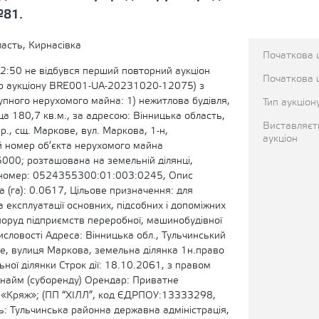
№81.
асть, Кирнасівка
Початкова 
2:50 не відбувся перший повторний аукціон
Початкова ц
ор аукціону BRE001-UA-20231020-12075) з
упного нерухомого майна: 1) нежитлова будівля,
Тип аукціон
а 180,7 кв.м., за адресою: Вінницька область,
Виставляєт
р., сщ. Маркове, вул. Маркова, 1-н,
аукціон
й номер об’єкта нерухомого майна
0; розташована на земельній ділянці,
номер: 0524355300:01:003:0245, Опис
а (га): 0.0617, Цільове призначення: для
 експлуатації основних, підсобних і допоміжних
поруд підприємств переробної, машинобудівної
исловості Адреса: Вінницька обл., Тульчинський
ве, вулиця Маркова, земельна ділянка 1н.право
ної ділянки Строк дії: 18.10.2061, з правом
іднайм (суборенду) Орендар: Приватне
 «Кряж»; (ПП “ХІЛЛ”, код ЄДРПОУ:13333298,
: Тульчинська районна державна адміністрація,