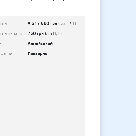
9 617 680 грн
ціна
без ПДВ
750 грн
іна за кв.м
без ПДВ
Англійський
у
Повторно
ься на