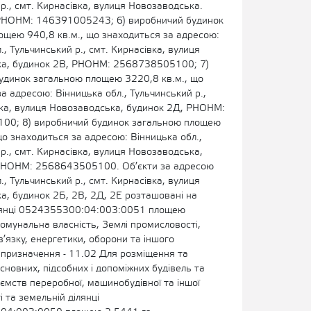
р., смт. Кирнасівка, вулиця Новозаводська.
РНОНМ: 146391005243; 6) виробничий будинок
ощею 940,8 кв.м., що знаходиться за адресою:
., Тульчинський р., смт. Кирнасівка, вулиця
а, будинок 2В, РНОНМ: 2568738505100; 7)
удинок загальною площею 3220,8 кв.м., що
а адресою: Вінницька обл., Тульчинський р.,
вка, вулиця Новозаводська, будинок 2Д, РНОНМ:
00; 8) виробничий будинок загальною площею
що знаходиться за адресою: Вінницька обл.,
р., смт. Кирнасівка, вулиця Новозаводська,
РНОНМ: 2568643505100. Об’єкти за адресою
., Тульчинський р., смт. Кирнасівка, вулиця
а, будинок 2Б, 2В, 2Д, 2Е розташовані на
лянці 0524355300:04:003:0051 площею
омунальна власність, Землі промисловості,
в’язку, енергетики, оборони та іншого
 призначення - 11.02 Для розміщення та
основних, підсобних і допоміжних будівель та
ємств переробної, машинобудівної та іншої
 та земельній ділянці