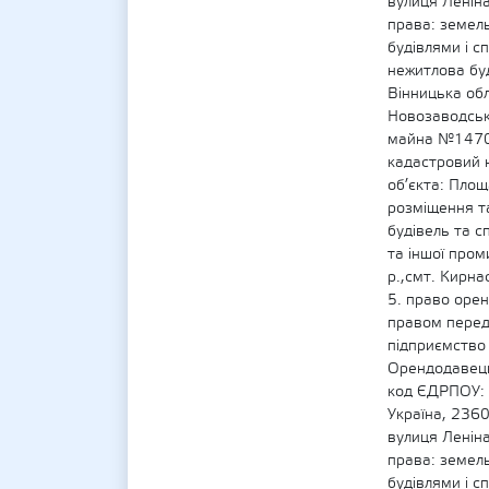
вулиця Леніна
права: земель
будівлями і с
нежитлова буд
Вінницька обл
Новозаводськ
майна №14704
кадастровий 
об’єкта: Площ
розміщення та
будівель та с
та іншої пром
р.,смт. Кирна
5. право орен
правом перед
підприємство
Орендодавець
код ЄДРПОУ: 0
Україна, 2360
вулиця Леніна
права: земель
будівлями і с