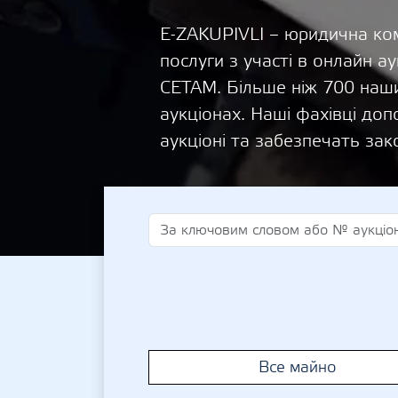
E-ZAKUPIVLI – юридична ком
послуги з участі в онлайн
СЕТАМ. Більше ніж 700 наши
аукціонах. Наші фахівці д
аукціоні та забезпечать зак
Все майно