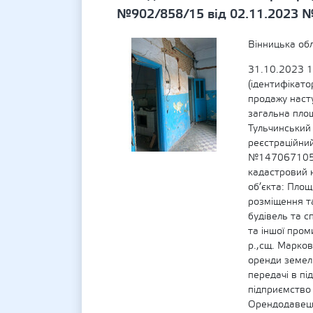
№902/858/15 від 02.11.2023 
Вінницька обл
31.10.2023 1
(ідентифікат
продажу наст
загальна площ
Тульчинський 
реєстраційни
№14706710500
кадастровий 
об’єкта: Площ
розміщення та
будівель та с
та іншої пром
р.,сщ. Марко
оренди земель
передачі в п
підприємство
Орендодавець