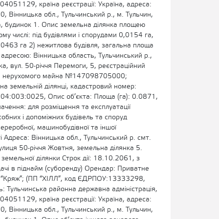
4051129, країна реєстрації: Україна, адреса:
0, Вінницька обл., Тульчинський р., м. Тульчин,
а, будинок 1. Опис земельна ділянка площею
ому числі: під будівлями і спорудами 0,0154 га,
0463 га 2) нежитлова будівля, загальна площа
а адресою: Вінницька область, Тульчинський р.,
ка, вул. 50-річчя Перемоги, 5, реєстраційний
та нерухомого майна №147098705000;
а земельній ділянці, кадастровий номер:
4:003:0025, Опис об’єкта: Площа (га): 0.0871,
ачення: для розміщення та експлуатації
собних і допоміжних будівель та споруд
ереробної, машинобудівної та іншої
 Адреса: Вінницька обл., Тульчинський р. смт.
улиця 50-річчя Жовтня, земельна ділянка 5.
земельної ділянки Строк дії: 18.10.2061, з
ачі в піднайм (суборенду) Орендар: Приватне
 “Кряж”; (ПП “ХІЛЛ”, код ЄДРПОУ:13333298,
: Тульчинська районна державна адміністрація,
4051129, країна реєстрації: Україна, адреса:
0, Вінницька обл., Тульчинський р., м. Тульчин,