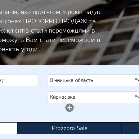
панія, яка протягом 5 років надає
 аукціонах ПРОЗОРРО.ПРОДАЖІ та
х клієнтів стали переможцями в
опоможуть Вам стати переможцем в
онність угоди.
×
Вінницька область
×
Кирнасівка
Prozzoro Sale