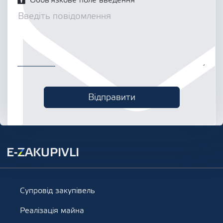
Обов’язкове поле введення
Супровід закупівель
Реалізація майна