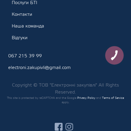
Послуги БТІ
Контакти
Наша команда
Відгуки
067 215 39 99
КНОПКА
ЗВ'ЯЗКУ
electroni.zakupivli@gmail.com
Copyright © ТОВ "Електронні закупівлі" All Rights
Reserved.
This site is protected by reCAPTCHA and the Google
Privacy Policy
and
Terms of Service
apply.
facebook
instagram