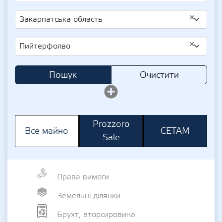
×
Закарпатська область
×
Пийтерфолво
Пошук
Очистити
Prozzoro
СЕТАМ
Все майно
Sale
Права вимоги
Земельні ділянки
Брухт, вторсировина