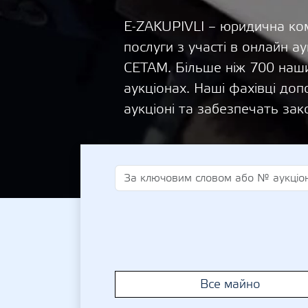
E-ZAKUPIVLI – юридична ком
послуги з участі в онлайн
СЕТАМ. Більше ніж 700 наши
аукціонах. Наші фахівці д
аукціоні та забезпечать зак
Все майно