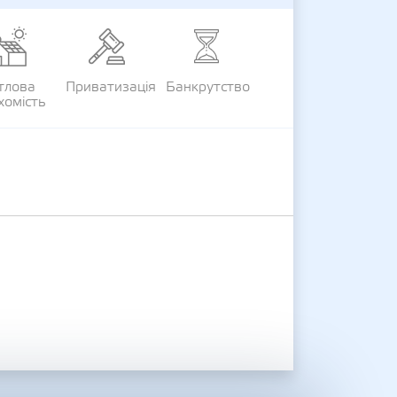
тлова
Приватизація
Банкрутство
хомість