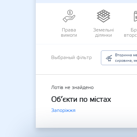
Права
Земельні
Бр
вимоги
ділянки
втор
Вторинна м
Выбраный фільтр
сировина, м
Лотів не знайдено
Об’єкти по містах
Запоріжжя