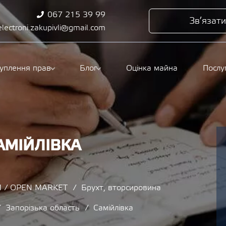
067 215 39 99
Зв’язати
electroni.zakupivli@gmail.com
туплення прав
Блог
Оцінка майна
Послу
АМІЙЛІВКА
 / OPEN MARKET
Брухт, вторсировина
Запорізька область
Самійлівка