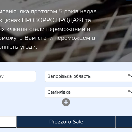
панія, яка протягом 5 років надає
 аукціонах ПРОЗОРРО.ПРОДАЖІ та
х клієнтів стали переможцями в
опоможуть Вам стати переможцем в
онність угоди.
×
Запорізька область
×
Самійлівка
Prozzoro Sale