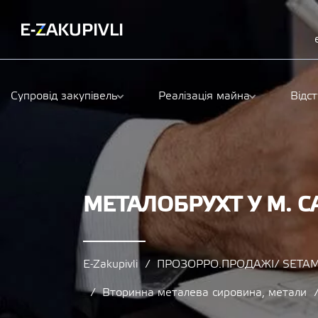
Супровід закупівель
Реалізація майна
Відс
МЕТАЛОБРУХТ У М. С
E-Zakupivli
ПРОЗОРРО.ПРОДАЖІ/ SETAM
Вторинна металева сировина, метали