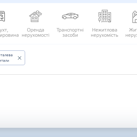
ухт,
Оренда
Транспортні
Нежитлова
Жи
сировина
нерухомості
засоби
нерухомість
неру
еталева
етали