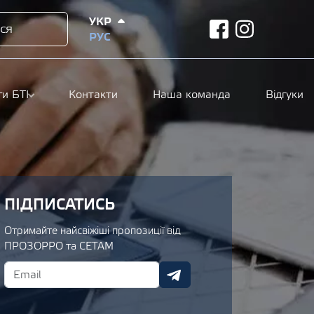
УКР
ся
facebook
instagram
РУС
ги БТІ
Контакти
Наша команда
Відгуки
ПІДПИСАТИСЬ
Отримайте найсвіжіші пропозиції від
ПРОЗОРРО та СЕТАМ