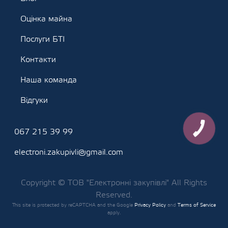
Оцінка майна
Послуги БТІ
Контакти
Наша команда
Відгуки
КНОПКА
067 215 39 99
ЗВ'ЯЗКУ
electroni.zakupivli@gmail.com
Copyright © ТОВ "Електронні закупівлі" All Rights
Reserved.
This site is protected by reCAPTCHA and the Google
Privacy Policy
and
Terms of Service
apply.