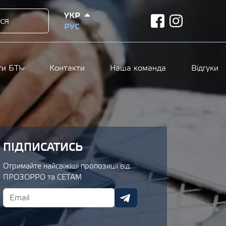
УКР
ся
facebook
instagram
РУС
ги БТІ
Контакти
Наша команда
Відгуки
ПІДПИСАТИСЬ
Отримайте найсвіжіші пропозиції від
ПРОЗОРРО та СЕТАМ