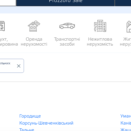
Prozzoro Sale
ухт,
Оренда
Транспортні
Нежитлова
Жи
сировина
нерухомості
засоби
нерухомість
неру
ельних
Городище
Ума
Корсунь-Шевченківський
Кані
Тальне
Жаш