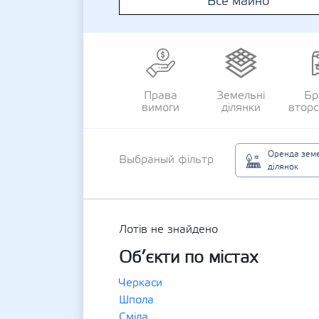
Все майно
Права
Земельні
Бр
вимоги
ділянки
втор
Оренда зем
Выбраный фільтр
ділянок
Лотів не знайдено
Об’єкти по містах
Черкаси
Шпола
Сміла