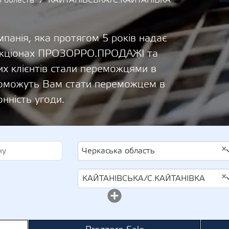
а область
КАЙТАНІВСЬКА/С.КАЙТАНІВКА
панія, яка протягом 5 років надає
 аукціонах ПРОЗОРРО.ПРОДАЖІ та
х клієнтів стали переможцями в
опоможуть Вам стати переможцем в
онність угоди.
×
Черкаська область
×
КАЙТАНІВСЬКА/С.КАЙТАНІВКА