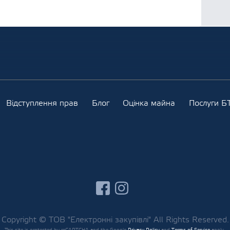
Відступлення прав
Блог
Оцінка майна
Послуги БТ
facebook
instagram
Copyright © ТОВ "Електронні закупівлі" All Rights Reserved.
This site is protected by reCAPTCHA and the Google
Privacy Policy
and
Terms of Service
apply.