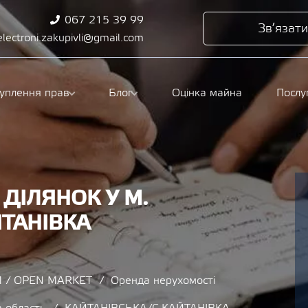
067 215 39 99
Зв’язати
electroni.zakupivli@gmail.com
туплення прав
Блог
Оцінка майна
Послу
ДІЛЯНОК У М.
ЙТАНІВКА
 / OPEN MARKET
Оренда нерухомості