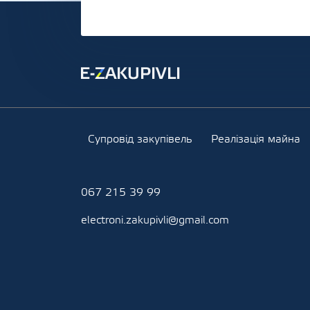
Супровід закупівель
Реалізація майна
067 215 39 99
electroni.zakupivli@gmail.com