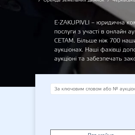
Оренда земельних ділянок
Черкаськ
E-ZAKUPIVLI – юридична ком
послуги з участі в онлайн
СЕТАМ. Більше ніж 700 наши
аукціонах. Наші фахівці д
аукціоні та забезпечать зак