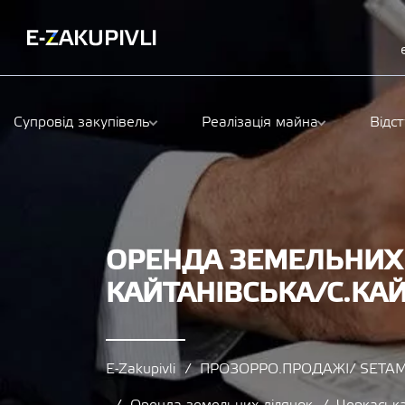
Супровід закупівель
Реалізація майна
Відс
ОРЕНДА ЗЕМЕЛЬНИХ 
КАЙТАНІВСЬКА/С.КА
E-Zakupivli
ПРОЗОРРО.ПРОДАЖІ/ SETAM