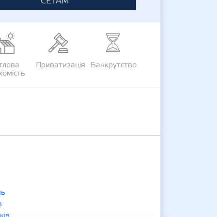
СЕТАМ
тлова
Приватизація
Банкрутство
хомість
нь
в
ків