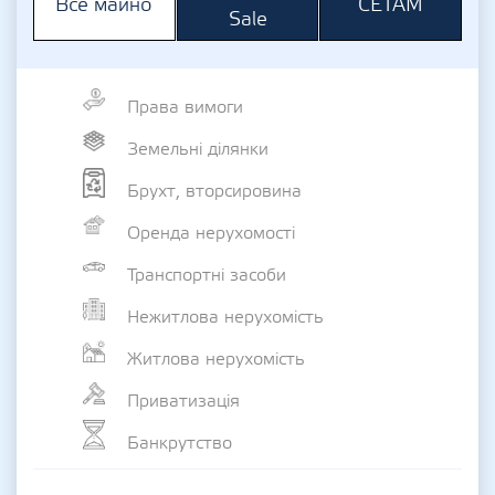
СЕТАМ
Все майно
Sale
Права вимоги
Земельні ділянки
Брухт, вторсировина
Оренда нерухомості
Транспортні засоби
Нежитлова нерухомість
Житлова нерухомість
Приватизація
Банкрутство