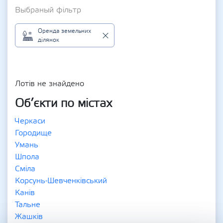
Выбраный фільтр
Оренда земельних
ділянок
Лотів не знайдено
Об’єкти по містах
Черкаси
Городище
Умань
Шпола
Сміла
Корсунь-Шевченківський
Канів
Тальне
Жашків