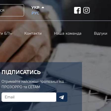
УКР
ся
facebook
instagram
РУС
ги БТІ
Контакти
Наша команда
Відгуки
ПІДПИСАТИСЬ
Отримайте найсвіжіші пропозиції від
ПРОЗОРРО та СЕТАМ