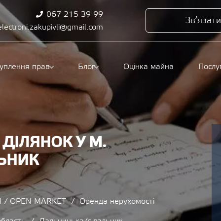
067 215 39 99
Зв’язати
electroni.zakupivli@gmail.com
туплення прав
Блог
Оцінка майна
Послу
ДІЛЯНОК У М.
ЬНИК
 / OPEN MARKET
Оренда нерухомості