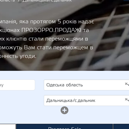
область
Дальницька/с.дальник
панія, яка протягом 5 років надає
 аукціонах ПРОЗОРРО.ПРОДАЖІ та
х клієнтів стали переможцями в
опоможуть Вам стати переможцем в
онність угоди.
×
Одеська область
×
Дальницька/с.дальник