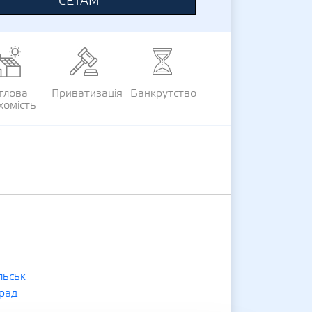
СЕТАМ
тлова
Приватизація
Банкрутство
хомість
льськ
рад