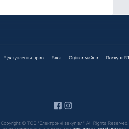
Відступлення прав
Блог
Оцінка майна
Послуги БТ
facebook
instagram
Copyright © ТОВ "Електронні закупівлі" All Rights Reserved.
This site is protected by reCAPTCHA and the Google
Privacy Policy
and
Terms of Service
apply.