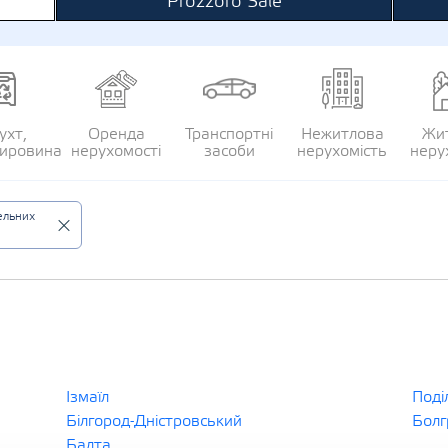
Prozzoro Sale
ухт,
Оренда
Транспортні
Нежитлова
Жи
сировина
нерухомості
засоби
нерухомість
неру
ельних
Ізмаїл
Поді
Білгород-Дністровський
Болг
Балта