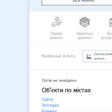
Все майно
Права
Земельні
Бр
вимоги
ділянки
втор
Оренда зем
Выбраный фільтр
ділянок
Лотів не знайдено
Об’єкти по містах
Одеса
Теплодар
Біляївка