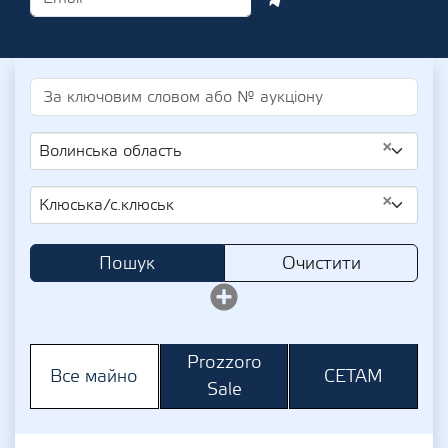
×
Волинська область
×
Клюська/с.клюськ
Пошук
Очистити
Prozzoro
СЕТАМ
Все майно
Sale