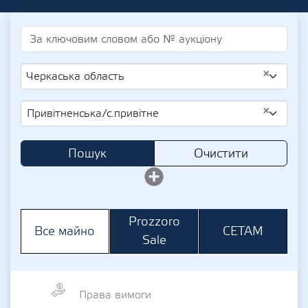
×
Черкаська область
×
Привітненська/с.привітне
Пошук
Очистити
Prozzoro
СЕТАМ
Все майно
Sale
Права вимоги