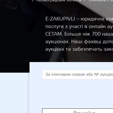
Кіровоградська область
Злинська/с.з
E-ZAKUPIVLI – юридична ком
послуги з участі в онлайн
СЕТАМ. Більше ніж 700 наши
аукціонах. Наші фахівці д
аукціоні та забезпечать зак