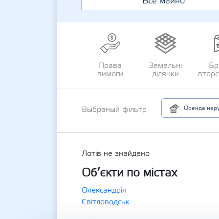
Все майно
Права
Земельні
Бр
вимоги
ділянки
втор
Оренда неру
Выбраный фільтр
Лотів не знайдено
Об’єкти по містах
Олександрія
Світловодськ