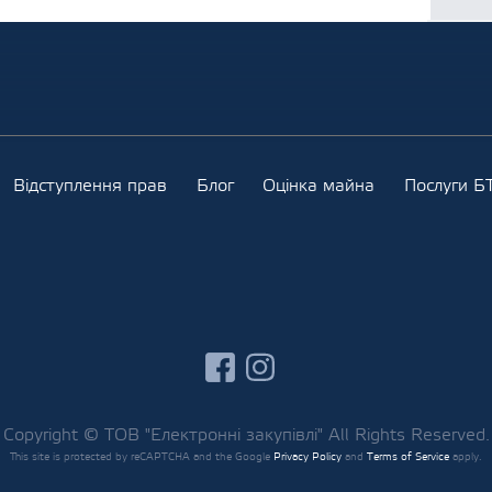
Відступлення прав
Блог
Оцінка майна
Послуги БТ
facebook
instagram
Copyright © ТОВ "Електронні закупівлі" All Rights Reserved.
This site is protected by reCAPTCHA and the Google
Privacy Policy
and
Terms of Service
apply.