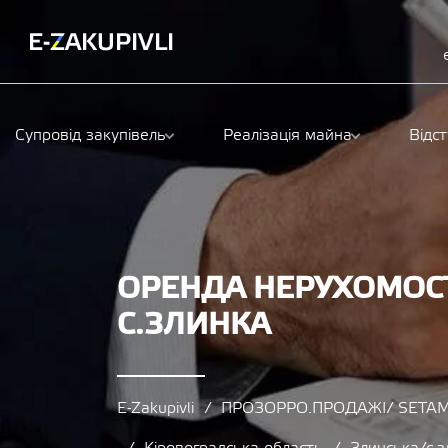
Супровід закупівель
Реалізація майна
Відс
ОРЕНДА НЕРУХОМОСТ
С.ЗЛИНКА
E-Zakupivli
ПРОЗОРРО.ПРОДАЖІ/ SETAM