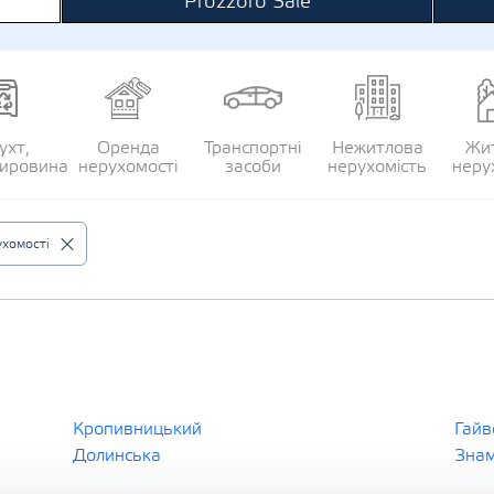
Prozzoro Sale
ухт,
Оренда
Транспортні
Нежитлова
Жи
сировина
нерухомості
засоби
нерухомість
неру
хомості
Кропивницький
Гайв
Долинська
Знам