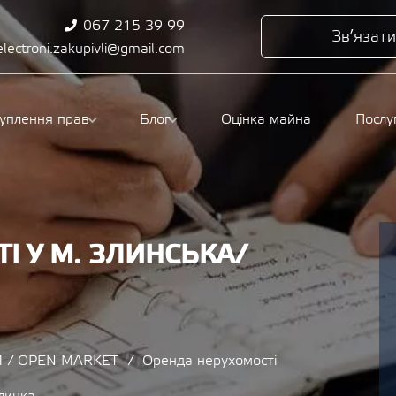
067 215 39 99
Зв’язати
electroni.zakupivli@gmail.com
туплення прав
Блог
Оцінка майна
Послу
І У М. ЗЛИНСЬКА/
 / OPEN MARKET
Оренда нерухомості