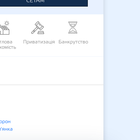
СЕТАМ
тлова
Приватизація
Банкрутство
хомість
орон
'янка