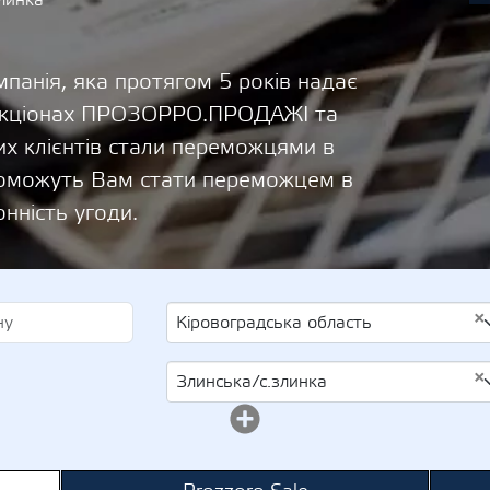
линка
панія, яка протягом 5 років надає
 аукціонах ПРОЗОРРО.ПРОДАЖІ та
х клієнтів стали переможцями в
опоможуть Вам стати переможцем в
онність угоди.
×
Кіровоградська область
×
Злинська/с.злинка