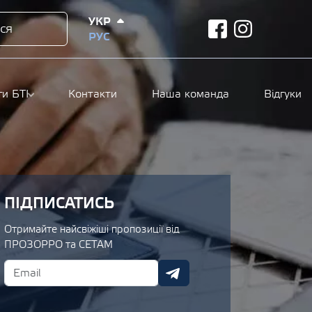
УКР
ся
facebook
instagram
РУС
ги БТІ
Контакти
Наша команда
Відгуки
ПІДПИСАТИСЬ
Отримайте найсвіжіші пропозиції від
ПРОЗОРРО та СЕТАМ