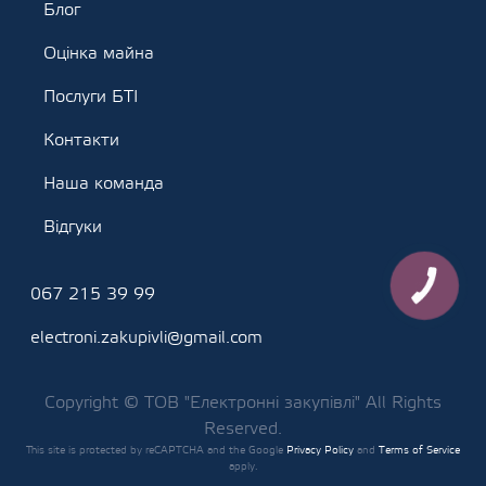
Блог
Оцінка майна
Послуги БТІ
Контакти
Наша команда
Відгуки
КНОПКА
067 215 39 99
ЗВ'ЯЗКУ
electroni.zakupivli@gmail.com
Copyright © ТОВ "Електронні закупівлі" All Rights
Reserved.
This site is protected by reCAPTCHA and the Google
Privacy Policy
and
Terms of Service
apply.