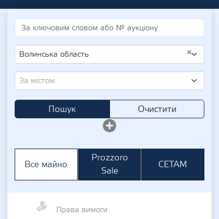
×
Волинська область
За містом
Пошук
Очистити
Prozzoro
СЕТАМ
Все майно
Sale
Права вимоги