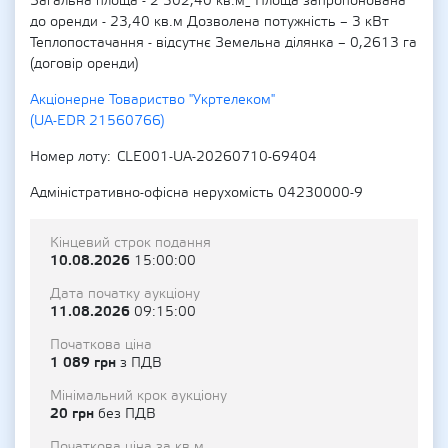
Загальна площа - 2 302,40 кв.м_ Площа запропонована
до оренди - 23,40 кв.м Дозволена потужність – 3 кВт
Теплопостачання - відсутнє Земельна ділянка – 0,2613 га
(договір оренди)
Акціонерне Товариство "Укртелеком"
(UA-EDR 21560766)
Номер лоту
CLE001-UA-20260710-69404
Адміністративно-офісна нерухомість 04230000-9
Кінцевий строк подання
10.08.2026
15:00:00
Дата початку аукціону
11.08.2026
09:15:00
Початкова ціна
1 089 грн
з ПДВ
Мінімальний крок аукціону
20 грн
без ПДВ
Початкова ціна за кв.м