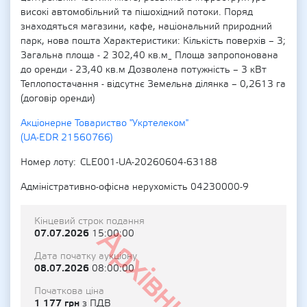
високі автомобільний та пішохідний потоки. Поряд
знаходяться магазини, кафе, національний природний
парк, нова пошта Характеристики: Кількість поверхів – 3;
Загальна площа - 2 302,40 кв.м_ Площа запропонована
до оренди - 23,40 кв.м Дозволена потужність – 3 кВт
Теплопостачання - відсутнє Земельна ділянка – 0,2613 га
(договір оренди)
Акціонерне Товариство "Укртелеком"
(UA-EDR 21560766)
Номер лоту
CLE001-UA-20260604-63188
Адміністративно-офісна нерухомість 04230000-9
Кінцевий строк подання
Архівний
07.07.2026
15:00:00
Дата початку аукціону
08.07.2026
08:00:00
Початкова ціна
1 177 грн
з ПДВ