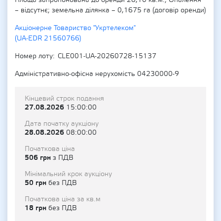
Площа запропонована до оренди 28,10 кв.м.; Опалення
– відсутнє; земельна ділянка – 0,1675 га (договір оренди)
Акціонерне Товариство "Укртелеком"
(UA-EDR 21560766)
Номер лоту
CLE001-UA-20260728-15137
Адміністративно-офісна нерухомість 04230000-9
Кінцевий строк подання
27.08.2026
15:00:00
Дата початку аукціону
28.08.2026
08:00:00
Початкова ціна
506 грн
з ПДВ
Мінімальний крок аукціону
50 грн
без ПДВ
Початкова ціна за кв.м
18 грн
без ПДВ