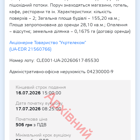
пішохідний потоки. Поруч знаходяться магазини, готель,
кафе, ресторани та ін. Характеристики: кількість
поверхів – 2; Загальна площа будівлі – 155,20 кв.м.;
Площа запропонована до оренди 28,10 кв.м.; Опалення
– відсутнє; земельна ділянка – 0,1675 га (договір оренди)
Акціонерне Товариство "Укртелеком"
(UA-EDR 21560766)
Номер лоту
CLE001-UA-20260617-85530
Адміністративно-офісна нерухомість 04230000-9
Кінцевий строк подання
Архівний
16.07.2026
15:00:00
Дата початку аукціону
17.07.2026
08:25:00
Початкова ціна
506 грн
з ПДВ
Мінімальний крок аукціону