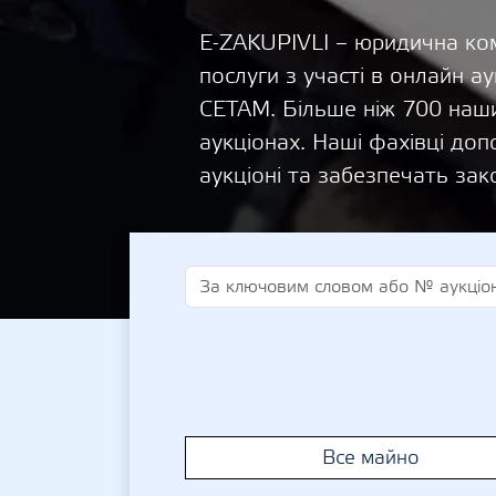
E-ZAKUPIVLI – юридична ком
послуги з участі в онлайн
СЕТАМ. Більше ніж 700 наши
аукціонах. Наші фахівці д
аукціоні та забезпечать зак
Все майно