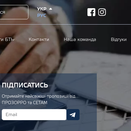
УКР
ся
facebook
instagram
РУС
ги БТІ
Контакти
Наша команда
Відгуки
ПІДПИСАТИСЬ
Отримайте найсвіжіші пропозиції від
ПРОЗОРРО та СЕТАМ