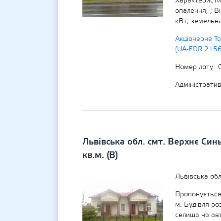
Характеристик
опалення, ; В
кВт; земельна
Акціонерне Т
(UA-EDR 215
Номер лоту
Адміністрати
Львівська обл. смт. Верхнє Син
кв.м. (В)
Львівська об
Пропонується
м. Будівля ро
селища на ав