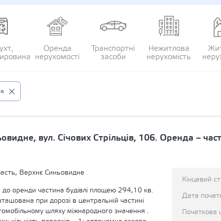
ухт,
Оренда
Транспортні
Нежитлова
Жи
сировина
нерухомості
засоби
нерухомість
неру
ія
ьовидне, вул. Січових Стрільців, 106. Оренда – ча
ласть, Верхнє Синьовидне
Кінцевий с
 до оренди частина будівлі площею 294,10 кв.
Дата початк
зташована при дорозі в центральній частині
томобільному шляху міжнародного значення .
Початкова 