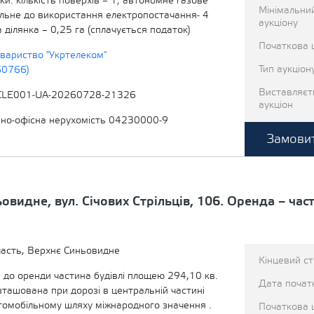
и: кількість поверхів – 1; автономне газове
Мінімальни
ільне до використання електропостачання- 4
аукціону
 ділянка – 0,25 га (сплачується податок)
Початкова ц
овариство "Укртелеком"
Тип аукціон
60766)
Виставляєт
CLE001-UA-20260728-21326
аукціон
вно-офісна нерухомість 04230000-9
Замовит
ьовидне, вул. Січових Стрільців, 106. Оренда – ча
ласть, Верхнє Синьовидне
Кінцевий с
 до оренди частина будівлі площею 294,10 кв.
Дата початк
зташована при дорозі в центральній частині
томобільному шляху міжнародного значення .
Початкова 