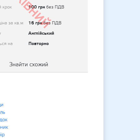
Архівний
100 грн
й крок
без ПДВ
16 грн
іна за кв.м
без ПДВ
Англійський
у
Повторно
ься на
Знайти схожий
ди
ль
док
ник
ір