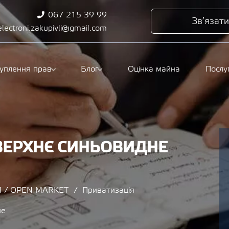
067 215 39 99
Зв’язати
electroni.zakupivli@gmail.com
туплення прав
Блог
Оцінка майна
Послу
 ВЕРХНЄ СИНЬОВИДНЕ
 / OPEN MARKET
Приватизація
не