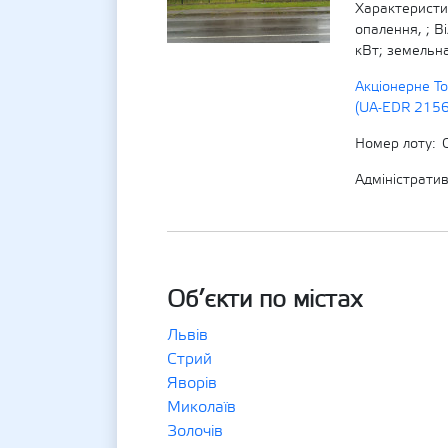
Характеристик
опалення, ; В
кВт; земельна
Акціонерне Т
(UA-EDR 215
Номер лоту
Адміністрати
Об’єкти по містах
Львів
Стрий
Яворів
Миколаїв
Золочів