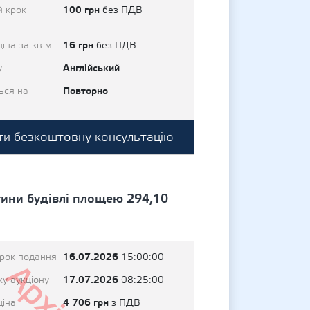
100 грн
й крок
без ПДВ
16 грн
іна за кв.м
без ПДВ
Англійський
у
Повторно
ься на
и безкоштовну консультацію
стини будівлі площею 294,10
16.07.2026
трок подання
15:00:00
17.07.2026
у аукціону
08:25:00
4 706 грн
ціна
з ПДВ