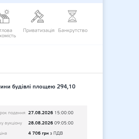
тлова
Приватизація
Банкрутство
хомість
стини будівлі площею 294,10
27.08.2026
трок подання
15:00:00
28.08.2026
у аукціону
09:05:00
4 706 грн
ціна
з ПДВ