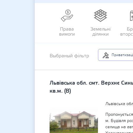
Права
Земельні
Бр
вимоги
ділянки
втор
Приватизац
Выбраный фільтр
Львівська обл. смт. Верхнє Син
кв.м. (В)
Львівська об
Пропонується
м. Будівля ро
селища на ав