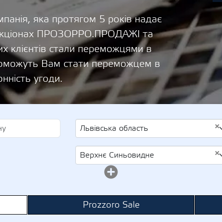
панія, яка протягом 5 років надає
 аукціонах ПРОЗОРРО.ПРОДАЖІ та
х клієнтів стали переможцями в
опоможуть Вам стати переможцем в
онність угоди.
×
Львівська область
×
Верхнє Синьовидне
Prozzoro Sale