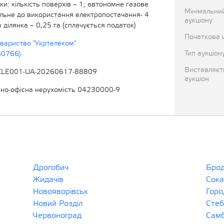
и: кількість поверхів – 1; автономне газове
Мінімальни
ільне до використання електропостачання- 4
аукціону
 ділянка – 0,25 га (сплачується податок)
Початкова ц
овариство "Укртелеком"
Тип аукціон
60766)
Виставляєт
CLE001-UA-20260617-88809
аукціон
вно-офісна нерухомість 04230000-9
Дрогобич
Бро
Жидачів
Сока
Новояворівськ
Горо
Новий Розділ
Стеб
Червоноград
Самб