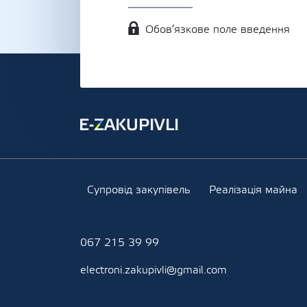
Обов’язкове поле введення
Супровід закупівель
Реалізація майна
067 215 39 99
electroni.zakupivli@gmail.com