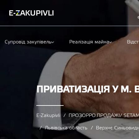
Супровід закупівель
Реалізація майна
Відс
ПРИВАТИЗАЦІЯ У М.
E-Zakupivli
ПРОЗОРРО.ПРОДАЖІ/ SETAM
Львівська область
Верхнє Синьовид