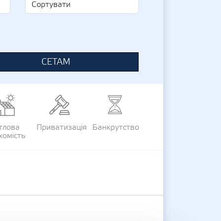
СЕТАМ
тлова
Приватизація
Банкрутство
хомість