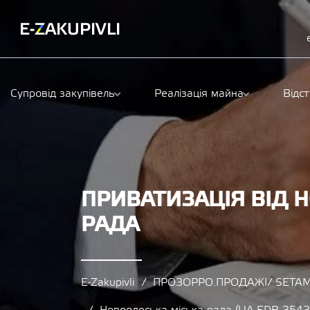
Супровід закупівель
Реалізація майна
Відс
ПРИВАТИЗАЦІЯ ВІД 
РАДА
E-Zakupivli
ПРОЗОРРО.ПРОДАЖІ/ SETAM