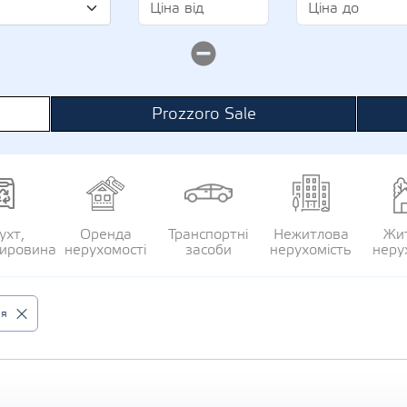
Prozzoro Sale
ухт,
Оренда
Транспортні
Нежитлова
Жи
сировина
нерухомості
засоби
нерухомість
неру
ія