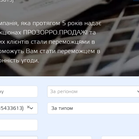
33613)
панія, яка протягом 5 років надає
 аукціонах ПРОЗОРРО.ПРОДАЖІ та
х клієнтів стали переможцями в
опоможуть Вам стати переможцем в
онність угоди.
За регіоном
×
35433613)