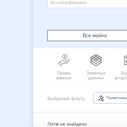
За класифікацією
Все майно
Права
Земельні
Бр
вимоги
ділянки
втор
Приватизац
Выбраный фільтр
Лотів не знайдено