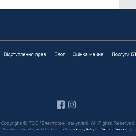
Відступлення прав
Блог
Оцінка майна
Послуги БТ
facebook
instagram
Copyright © ТОВ "Електронні закупівлі" All Rights Reserved.
This site is protected by reCAPTCHA and the Google
Privacy Policy
and
Terms of Service
apply.