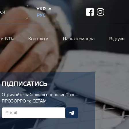
УКР
ся
facebook
instagram
РУС
ги БТІ
Контакти
Наша команда
Відгуки
ПІДПИСАТИСЬ
Отримайте найсвіжіші пропозиції від
ПРОЗОРРО та СЕТАМ