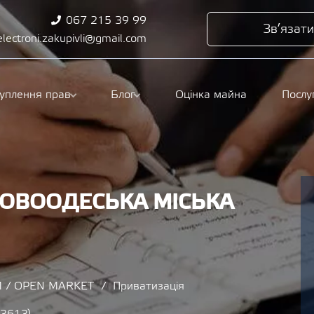
067 215 39 99
Зв’язати
electroni.zakupivli@gmail.com
туплення прав
Блог
Оцінка майна
Послу
НОВООДЕСЬКА МІСЬКА
 / OPEN MARKET
Приватизація