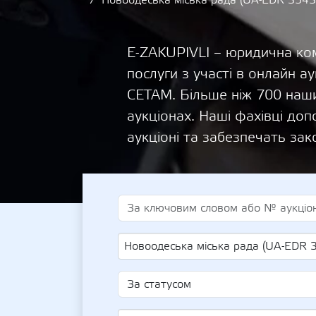
Новоодеська міська рада (UA-EDR 354
E-ZAKUPIVLI – юридична ком
послуги з участі в онлайн
СЕТАМ. Більше ніж 700 наши
аукціонах. Наші фахівці д
аукціоні та забезпечать зак
Новоодеська міська рада (UA-EDR 